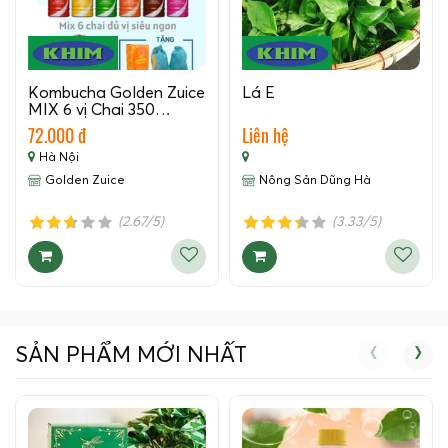
Kombucha Golden Zuice
Lá É
MIX 6 vị Chai 350…
72.000 đ
Liên hệ
Hà Nội
Golden Zuice
Nông Sản Dũng Hà
(2.67/5)
(3.33/5)
‹
›
SẢN PHẨM MỚI NHẤT