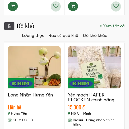
Đồ khô
G
Xem tất cả
Lương thực
Rau củ quả khô
Đồ khô khác
Long Nhãn Hưng Yên
Yến mạch HAFER
FLOCKEN chính hãng
xuất xứ…
Liên hệ
15.000 đ
Hưng Yên
Hồ Chí Minh
KHIM FOOD
Biolini - Hàng nhập chính
hãng