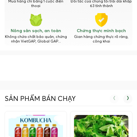
Mua hàng chỉ bằng 1 cuộc điện
Đối tác của chúng tôi trải dài khắp
thoại
63 tỉnh thành
Nông sản sạch, an toàn
Chứng thực minh bạch
Không chứa chất bảo quản, chứng
Gian hàng chứng thực rõ ràng,
nhận VietGAP, Global GAP...
công khai
‹
›
SẢN PHẨM BÁN CHẠY