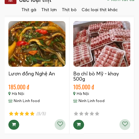
Thịt gà
Thịt lợn
Thịt bò
Các loại thịt khác
Lươn đồng Nghệ An
Ba chỉ bò Mỹ - khay
500g
185.000 đ
105.000 đ
Hà Nội
Hà Nội
Ninh Linh food
Ninh Linh food
(5/5)