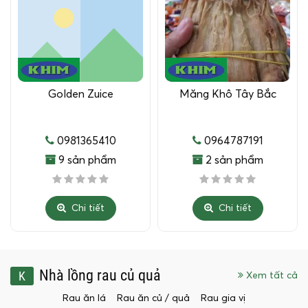
Golden Zuice
Măng Khô Tây Bắc
0981365410
0964787191
9 sản phẩm
2 sản phẩm
Chi tiết
Chi tiết
Nhà lồng rau củ quả
K
Xem tất cả
Rau ăn lá
Rau ăn củ / quả
Rau gia vị