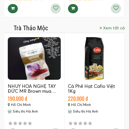
Trà Thảo Mộc
Xem tất cả
NHUỴ HOA NGHỆ TÂY
Cà Phê Hạt Cafio Việt
ĐỨC MR Brown mua…
1Kg
190.000 đ
220.000 đ
Hồ Chí Minh
Hồ Chí Minh
Siêu thị Hà Anh
Siêu thị Hà Anh