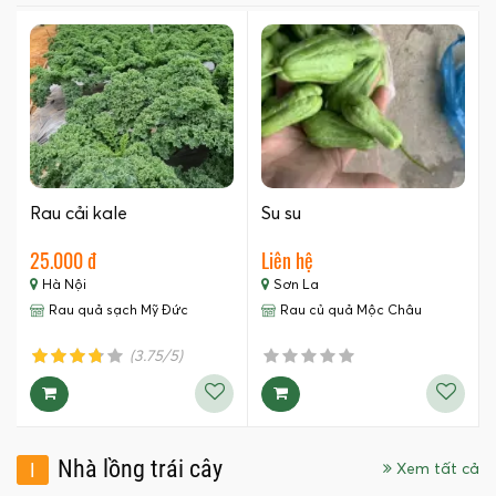
Rau cải kale
Su su
25.000 đ
Liên hệ
Hà Nội
Sơn La
Rau quả sạch Mỹ Đức
Rau củ quả Mộc Châu
(3.75/5)
Nhà lồng trái cây
I
Xem tất cả