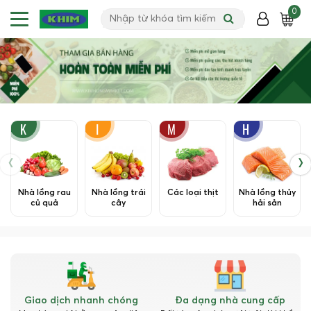
0
K
I
M
H
‹
›
Nhà lồng rau
Nhà lồng trái
Các loại thịt
Nhà lồng thủy
củ quả
cây
hải sản
Giao dịch nhanh chóng
Đa dạng nhà cung cấp