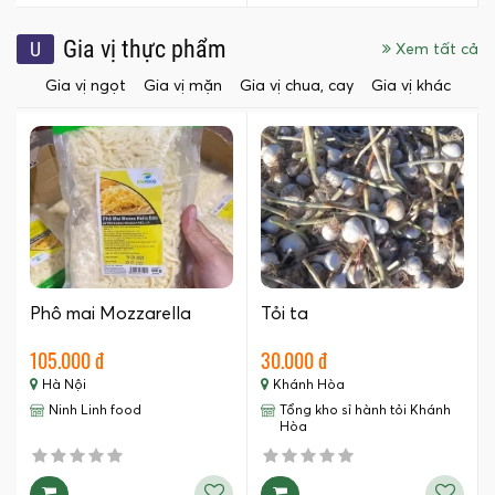
Gia vị thực phẩm
U
Xem tất cả
Gia vị ngọt
Gia vị mặn
Gia vị chua, cay
Gia vị khác
Phô mai Mozzarella
Tỏi ta
105.000 đ
30.000 đ
Hà Nội
Khánh Hòa
Ninh Linh food
Tổng kho sỉ hành tỏi Khánh
Hòa