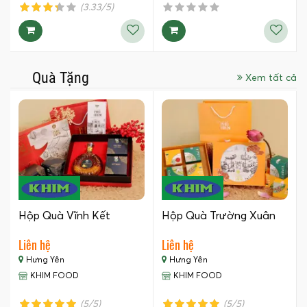
(3.33/5)
Quà Tặng
Xem tất cả
Hộp Quà Vĩnh Kết
Hộp Quà Trường Xuân
Liên hệ
Liên hệ
Hưng Yên
Hưng Yên
KHIM FOOD
KHIM FOOD
(5/5)
(5/5)