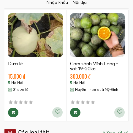
Nhập khẩu
Nội địa
Dưa lê
Cam sành Vĩnh Long -
sọt 19-20kg
15.000 đ
300.000 đ
Hà Nội
Hà Nội
Sỉ dưa lê
Huyền - hoa quả Mỹ Đình
Các loại thịt
M
Xem tất cả