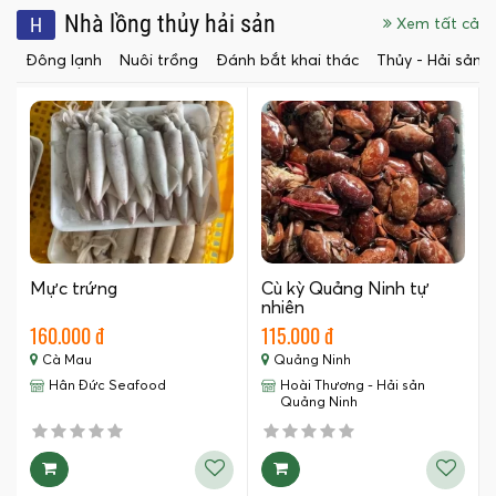
Nhà lồng thủy hải sản
H
Xem tất cả
Đông lạnh
Nuôi trồng
Đánh bắt khai thác
Thủy - Hải sản 
Mực trứng
Cù kỳ Quảng Ninh tự
nhiên
160.000 đ
115.000 đ
Cà Mau
Quảng Ninh
Hân Đức Seafood
Hoài Thương - Hải sản
Quảng Ninh