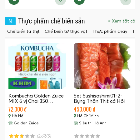
Thực phẩm chế biến sẵn
N
Xem tất cả
Chế biến từ thịt
Chế biến từ thực vật
Thực phẩm chay
Thự
Kombucha Golden Zuice
Set Sushisashimi01-2-
MIX 6 vị Chai 350…
Bụng Thân Thịt cá Hồi
Nauy…
72.000 đ
450.000 đ
Hà Nội
Hồ Chí Minh
Golden Zuice
Siêu thị Hà Anh
(2.67/5)