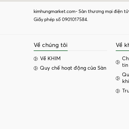
kimhungmarket.com- Sàn thương mại điện tử
Giấy phép số 0901017584.
Về chúng tôi
Về k
Về KHIM
Ch
tin
Quy chế hoạt động của Sàn
Qu
kh
Tr