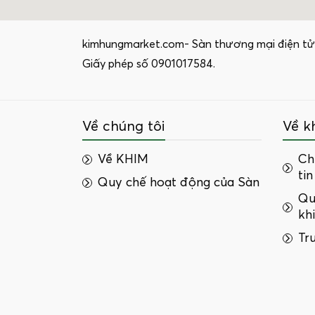
kimhungmarket.com- Sàn thương mại điện tử
Giấy phép số 0901017584.
Về chúng tôi
Về k
Về KHIM
Ch
tin
Quy chế hoạt động của Sàn
Qu
kh
Tr