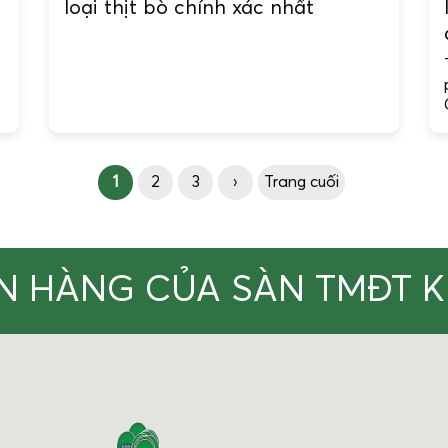
loại thịt bò chính xác nhất
1
2
3
›
Trang cuối
N HÀNG CỦA SÀN TMĐT 