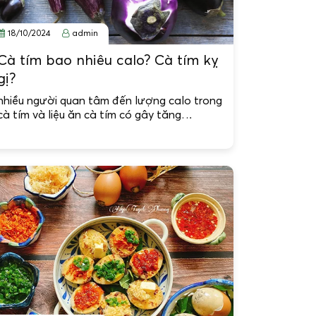
18/10/2024
admin
Cà tím bao nhiêu calo? Cà tím kỵ
gị?
nhiều người quan tâm đến lượng calo trong
cà tím và liệu ăn cà tím có gây tăng…