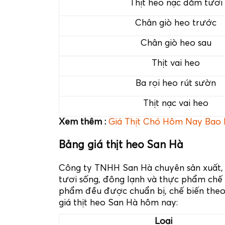
Thịt heo nạc dăm tươi
Chân giò heo trước
Chân giò heo sau
Thịt vai heo
Ba rọi heo rút sườn
Thịt nạc vai heo
Xem thêm :
Giá Thịt Chó Hôm Nay Bao N
Bảng giá thịt heo San Hà
Công ty TNHH San Hà chuyên sản xuất, 
tươi sống, đông lạnh và thực phẩm chế b
phẩm đều được chuẩn bị, chế biến the
giá thịt heo San Hà hôm nay:
Loại