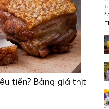
Ti
Sự
T
êu tiền? Bảng giá thịt