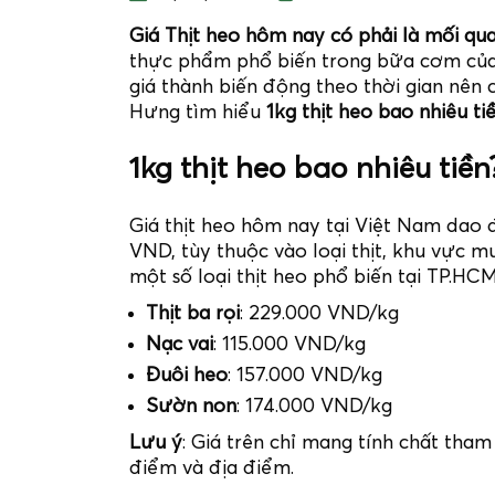
Giá Thịt heo hôm nay có phải là mối qu
thực phẩm phổ biến trong bữa cơm của 
giá thành biến động theo thời gian nê
Hưng tìm hiểu
1kg thịt heo bao nhiêu ti
1kg thịt heo bao nhiêu tiền
Giá thịt heo hôm nay tại Việt Nam dao
VND, tùy thuộc vào loại thịt, khu vực 
một số loại thịt heo phổ biến tại TP.H
Thịt ba rọi
: 229.000 VND/kg
Nạc vai
: 115.000 VND/kg
Đuôi heo
: 157.000 VND/kg
Sườn non
: 174.000 VND/kg
Lưu ý
: Giá trên chỉ mang tính chất tham
điểm và địa điểm.