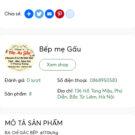
Share
Twitter
Email
Pinterest
instagram
Chia sẻ:
Bếp mẹ Gấu
Xem shop
Đánh giá
0 lượt
Số điện thoại:
0868950583
Địa chỉ:
136 Hồ Tùng Mậu, Phú
Sản phẩm
8
Diễn, Bắc Từ Liêm, Hà Nội
MÔ TẢ SẢN PHẨM
BA CHỈ GÁC BẾP: #170k/kg