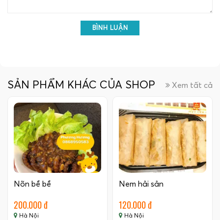
BÌNH LUẬN
SẢN PHẨM KHÁC CỦA SHOP
Xem tất cả
Nõn bề bề
Nem hải sản
200.000 đ
120.000 đ
Hà Nội
Hà Nội