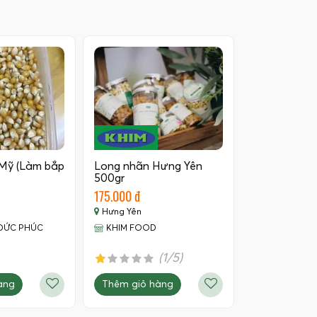
Mỹ (Làm bắp
Long nhãn Hưng Yên
500gr
175.000 đ
Hưng Yên
ĐỨC PHÚC
KHIM FOOD
(1/5)
àng
Thêm giỏ hàng