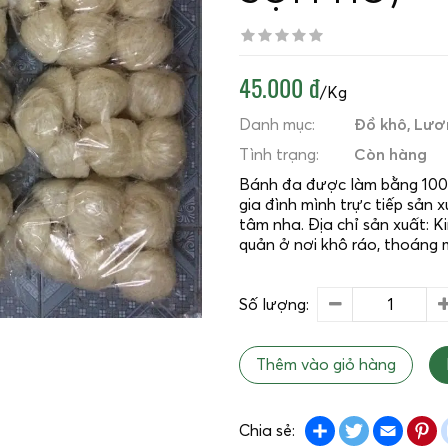
45.000 đ
/Kg
Danh mục:
Đồ khô
Lươ
Tình trạng:
Còn hàng
Bánh đa được làm bằng 100
gia đình mình trực tiếp sản 
tâm nha. Địa chỉ sản xuất:
quản ở nơi khô ráo, thoáng 
Số lượng:
Thêm vào giỏ hàng
Share
Twitter
Emai
P
Chia sẻ: