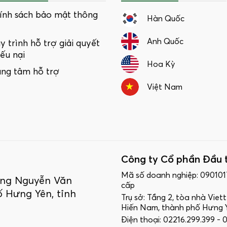
ính sách bảo mật thông
Hàn Quốc
Anh Quốc
y trình hỗ trợ giải quyết
iếu nại
Hoa Kỳ
ung tâm hỗ trợ
Việt Nam
Công ty Cổ phần Đầu 
Mã số doanh nghiệp: 09010
ường Nguyễn Văn
cấp
 Hưng Yên, tỉnh
Trụ sở: Tầng 2, tòa nhà Vie
Hiến Nam, thành phố Hưng Y
Điện thoại: 02216.299.399 -