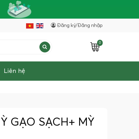
Đăng ký/Đăng nhập
0
Liên hệ
MỲ GẠO SẠCH+ MỲ