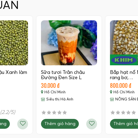
UAN
ậu Xanh làm
Sữa tươi Trân châu
Bắp hạt nổ 
Đường Đen Size L
rang bơ,…
30.000 đ
800.000 đ
Hồ Chí Minh
Hồ Chí Minh
Siêu thị Hà Anh
NÔNG SẢN 
(2.2/5)
Thêm giỏ hàng
Thêm giỏ h
àng