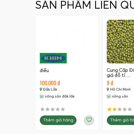
SẢN PHẨM LIÊN Q
Cung Cấp Đ
điều
giá đỗ tỉ…
100.000 đ
9 đ
Đắk Lắk
Hồ Chí Minh
nông sản đăk lăk
nông sản
Thêm giỏ hàng
Thêm giỏ h