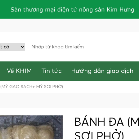
Về KHIM
Tin tức
Hướng dẫn giao dịch
(MỲ GẠO SẠCH+ MỲ SỢI PHỞ)
BÁNH ĐA (
SỢI PHỞ)