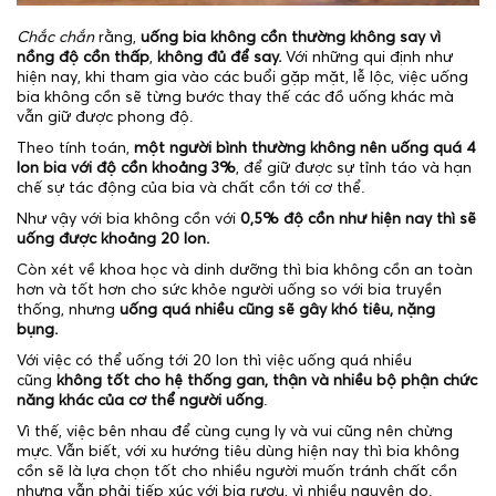
Chắc chắn
rằng,
uống bia không cồn thường không say vì
nồng độ cồn thấp
,
không đủ để say.
Với những qui định như
hiện nay, khi tham gia vào các buổi gặp mặt, lễ lộc, việc uống
bia không cồn sẽ từng bước thay thế các đồ uống khác mà
vẫn giữ được phong độ.
Theo tính toán,
một người bình thường không nên uống quá 4
lon bia với độ cồn khoảng 3%
, để giữ được sự tỉnh táo và hạn
chế sự tác động của bia và chất cồn tới cơ thể.
Như vậy với bia không cồn với
0,5% độ cồn như hiện nay thì sẽ
uống được khoảng 20 lon.
Còn xét về khoa học và dinh dưỡng thì bia không cồn an toàn
hơn và tốt hơn cho sức khỏe người uống so với bia truyền
thống, nhưng
uống quá nhiều cũng sẽ gây khó tiêu, nặng
bụng.
Với việc có thể uống tới 20 lon thì việc uống quá nhiều
cũng
không tốt cho hệ thống gan, thận và nhiều bộ phận chức
năng khác của cơ thể người uống
.
Vì thế, việc bên nhau để cùng cụng ly và vui cũng nên chừng
mực. Vẫn biết, với xu hướng tiêu dùng hiện nay thì bia không
cồn sẽ là lựa chọn tốt cho nhiều người muốn tránh chất cồn
nhưng vẫn phải tiếp xúc với bia rượu, vì nhiều nguyên do.