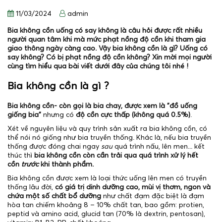
11/03/2024
admin
Bia không cồn uống có say không là câu hỏi được rất nhiều
người quan tâm khi mà mức phạt nồng độ cồn khi tham gia
giao thông ngày càng cao. Vậy bia không cồn là gì? Uống có
say không? Có bị phạt nồng độ cồn không? Xin mời mọi người
cùng tìm hiểu qua bài viết dưới đây của chúng tôi nhé !
Bia không cồn là gì ?
Bia không cồn- còn gọi là bia chay, được xem là "đồ uống
giống bia"
nhưng có
độ cồn cực thấp (không quá 0.5%)
.
Xét về nguyên liệu và quy trình sản xuất ra bia không cồn, có
thể nói nó giống như bia truyền thống. Khác là, nếu bia truyền
thống được đóng chai ngay
sau
quá trình nấu, lên men... kết
thúc thì
bia không cồn còn cần trải qua quá trình xử lý hết
cồn
trước
khi thành phẩm.
Bia không cồn được xem là loại thức uống lên men có truyền
thống lâu đời,
có giá trị dinh dưỡng cao, mùi vị thơm, ngon và
chứa một số chất bổ dưỡng
như chất đạm đặc biệt là đạm
hòa tan chiếm khoảng 8 – 10% chất tan, bao gồm: protien,
peptid và amino acid, glucid tan (70% là dextrin, pentosan),