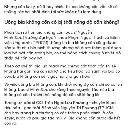
Nhưng cần lưu ý, dù ít hay nhiều thì bia không cồn vẫn sẽ có
những tác hại nhất định tới sức khỏe nếu lạm dụng.
Uống bia không cồn có bị thổi nồng độ cồn không?
Phân tích rõ hơn bia không cồn, bác sĩ Nguyễn
Minh
Đức
(Trường đại học Y khoa Phạm Ngọc Thạch và Bệnh
viện Ung bướu TP.HCM) thông tin bia không cồn cũng được
sản xuất như bia bình thường nhưng nó được thêm giai đoạn
loại bỏ bớt cồn trong bia, có thể bằng cách chưng ở nhiệt độ
thấp để cồn bay hơi
Theo cơ chế thì bia lúa mạch mà chưng cất tách cồn thì sẽ
không hại gan mà còn ích lợi cho tiêu hóa. So sánh với bia có
cồn, bia không cồn sẽ ít gây hại cho gan hơn.
Về việc uống bia không cồn, khi thổi nồng độ cồn, chỉ số có lên
không, bác sĩ Minh
Đức
cho rằng theo nguyên tắc, nếu bia
không có cồn thì khi thổi nồng độ cồn sẽ không lên.
Tương tự, bác sĩ CKII Trần Ngọc Lưu Phương - chuyên khoa
tiêu hóa - gan mật Bệnh viện Nguyễn Tri Phương (TP.HCM) -
cho hay trong bia thường có các thành phần chính là cồn
êtylic, nước và phụ gia tạo mùi vị. Bia không cồn được lấy hết
cồn ra.