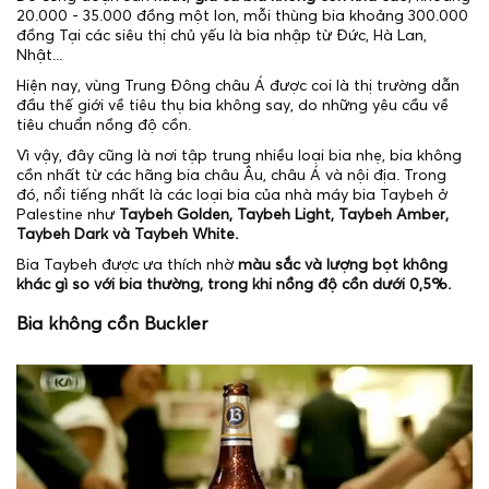
20.000 - 35.000 đồng một lon, mỗi thùng bia khoảng 300.000
đồng Tại các siêu thị chủ yếu là bia nhập từ Đức, Hà Lan,
Nhật...
Hiện nay, vùng Trung Đông châu Á được coi là thị trường dẫn
đầu thế giới về tiêu thụ bia không say, do những yêu cầu về
tiêu chuẩn nồng độ cồn.
Vì vậy, đây cũng là nơi tập trung nhiều loại bia nhẹ, bia không
cồn nhất từ các hãng bia châu Âu, châu Á và nội địa. Trong
đó, nổi tiếng nhất là các loại bia của nhà máy bia Taybeh ở
Palestine như
Taybeh Golden, Taybeh Light, Taybeh Amber,
Taybeh Dark và Taybeh White.
Bia Taybeh được ưa thích nhờ
màu sắc và lượng bọt không
khác gì so với bia thường, trong khi nồng độ cồn dưới 0,5%.
Bia không cồn Buckler