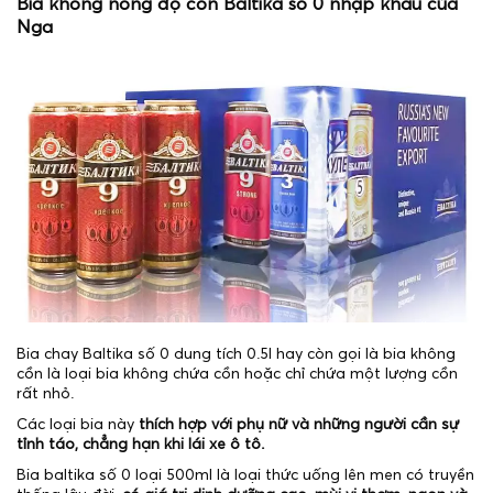
Bia không nồng độ cồn Baltika số 0 nhập khẩu của
Nga
Bia chay Baltika số 0 dung tích 0.5l hay còn gọi là bia không
cồn là loại bia không chứa cồn hoặc chỉ chứa một lượng cồn
rất nhỏ.
Các loại bia này
thích hợp với phụ nữ và những người cần sự
tỉnh táo, chẳng hạn khi lái xe ô tô.
Bia baltika số 0 loại 500ml là loại thức uống lên men có truyền