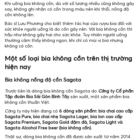
Khi uống bia không cồn, dù với số lượng nhiều cũng không gây
say, không ghi nhận có cồn trong máu nên khi thổi, nồng độ
cồn không lên.
Bác sĩ Lưu Phương cho biết thêm tác hại của
rượu
bia đối với
sức khỏe người uống là do cồn gây nên. Với bia không cồn thì
hầu như không gây hại cho sức khỏe. Tuy nhiên người uống
thường cảm thấy không ngon, khi chỉ có mùi vị bia nhưng
không có cồn.
Một số loại bia không cồn trên thị trường
hiện nay
Bia không nồng độ cồn Sagota
Trước
tiên là dòng bia không cồn Sagota do
Cô
ng ty Cổ phần
Tập đoàn Bia Sài Gòn Bình Tây
sản xuất, một sản phẩm bia
không cồn thuần Việt.
Cô
ng ty này hiện đang có
6 dòng sản phẩm: bia chai cao cấp
Sagota Pure, bia chai nhẹ Sagota Lager, bia lon cao cấp
Sagota Premium, Sagota Gold đậm đà, Sagota Light và
Sagota Alcohol Free beer (bia không cồn).
Thật sự, dòng bia không cồn đã được sản xuất từ năm 2014