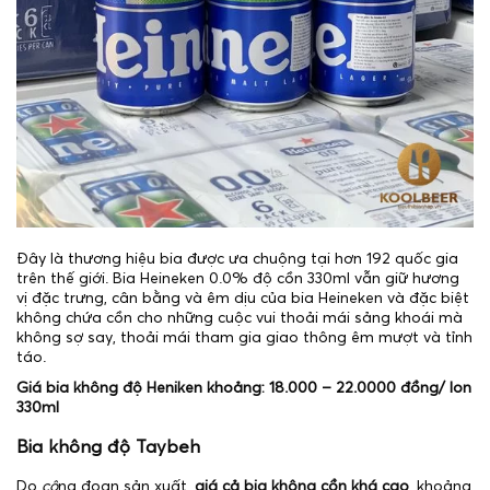
Đây là thương hiệu bia được ưa chuộng tại hơn 192 quốc gia
trên thế giới. Bia Heineken 0.0% độ cồn 330ml vẫn giữ hương
vị đặc trưng, cân bằng và êm dịu của bia Heineken và đặc biệt
không chứa cồn cho những cuộc vui thoải mái sảng khoái mà
không sợ say, thoải mái tham gia giao thông êm mượt và tỉnh
táo.
Giá bia không độ Heniken khoảng: 18.000 – 22.0000 đồng/ lon
330ml
Bia không độ Taybeh
Do
cô
ng đoạn sản xuất,
giá cả bia không cồn khá cao
, khoảng