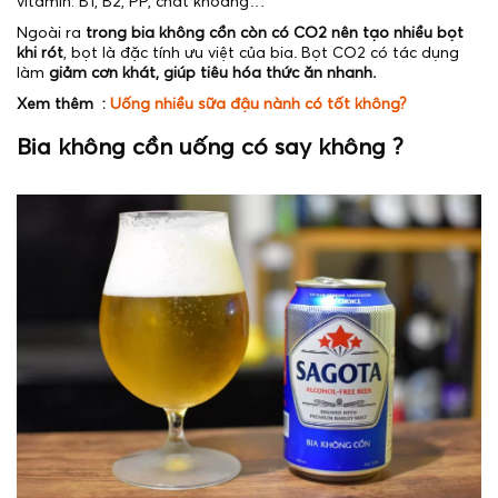
vitamin: B1, B2, PP, chất khoáng…
Ngoài ra
trong bia không cồn còn có CO2 nên tạo nhiều bọt
khi rót
, bọt là đặc tính ưu việt của bia. Bọt CO2 có tác dụng
làm
giảm cơn khát, giúp tiêu hóa thức ăn nhanh.
Xem thêm :
Uống nhiều sữa đậu nành có tốt không?
Bia không cồn uống có say không ?