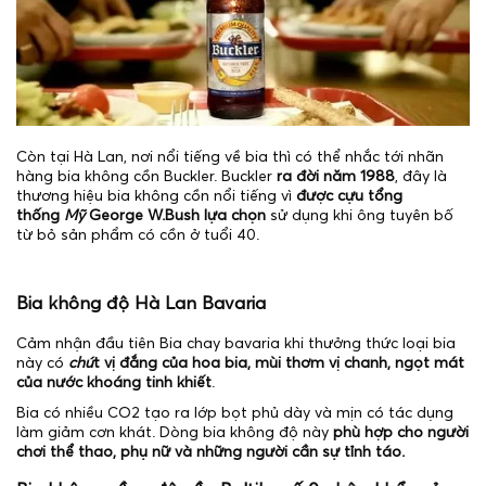
Còn tại Hà Lan, nơi nổi tiếng về bia thì có thể nhắc tới nhãn
hàng bia không cồn Buckler. Buckler
ra đời năm 1988
, đây là
thương hiệu bia không cồn nổi tiếng vì
được cựu tổng
thống
Mỹ
George W.Bush lựa chọn
sử dụng khi ông tuyên bố
từ bỏ sản phẩm có cồn ở tuổi 40.
Bia không độ Hà Lan Bavaria
Cảm nhận đầu tiên Bia chay bavaria khi thưởng thức loại bia
này có
chú
t vị đắng của hoa bia, mùi thơm vị chanh, ngọt mát
của nước khoáng tinh khiết
.
Bia có nhiều CO2 tạo ra lớp bọt phủ dày và mịn có tác dụng
làm giảm cơn khát. Dòng bia không độ này
phù hợp cho người
chơi thể thao, phụ nữ và những người cần sự tỉnh táo.