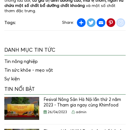
thống lâu đời,
có giá trị dinh dưỡng cao, mùi vị thơm, ngon và
chứa một số chất bổ dưỡng chất khoáng
và một số chất
thơm đặc trưng.
Share
Twitter
Email
Pintere
in
Tags:
Share:
DANH MỤC TIN TỨC
Tin nông nghiệp
Tin sức khỏe - mẹo vặt
Sự kiện
TIN NỔI BẬT
Fesival Nông Sản Hà Nội lần thứ 2 năm
2023 - Tham gia ngay cùng Khimfood
26/04/2023
admin