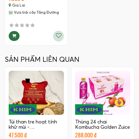
Gia Lai
Vựa trái cây Tăng Đường
SẢN PHẨM LIÊN QUAN
Túi than tre hoạt tính
Thùng 24 chai
khử mùi -…
Kombucha Golden Zuice
350 ML
47.500 đ
288.000 đ