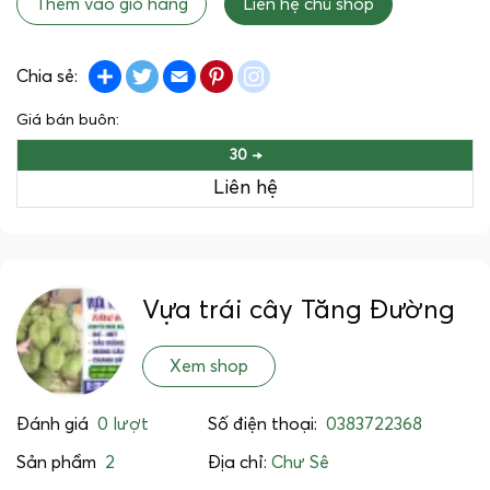
Thêm vào giỏ hàng
Liên hệ chủ shop
Share
Twitter
Email
Pinterest
instagram
Chia sẻ:
Giá bán buôn:
30 →
Liên hệ
Vựa trái cây Tăng Đường
Xem shop
Đánh giá
0 lượt
Số điện thoại:
0383722368
Sản phẩm
2
Địa chỉ:
Chư Sê