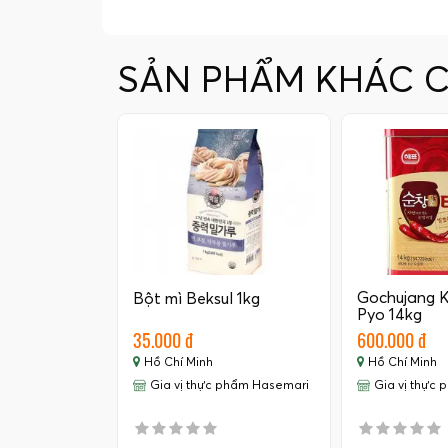
SẢN PHẨM KHÁC 
Gochujang 
Bột mì Beksul 1kg
Pyo 14kg
35.000 đ
600.000 đ
Hồ Chí Minh
Hồ Chí Minh
Gia vị thực phẩm Hasemari
Gia vị thực