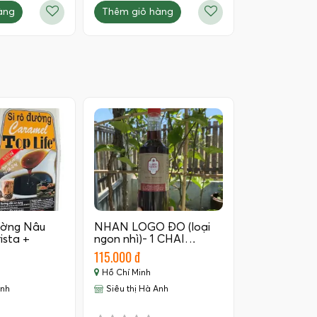
àng
Thêm giỏ hàng
ường Nâu
NHÃN LOGO ĐỎ (loại
ista +
ngon nhì)- 1 CHAI…
115.000 đ
Hồ Chí Minh
Anh
Siêu thị Hà Anh