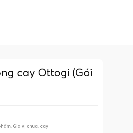
ông cay Ottogi (Gói
 phẩm
Gia vị chua, cay