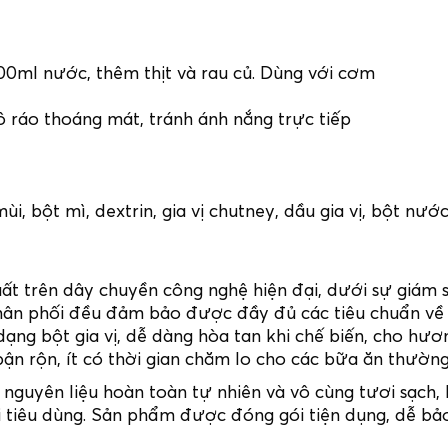
00ml nước, thêm thịt và rau củ. Dùng với cơm
 ráo thoáng mát, tránh ánh nắng trực tiếp
 mùi, bột mì, dextrin, gia vị chutney, dầu gia vị, bột 
t trên dây chuyền công nghệ hiện đại, dưới sự giám s
ân phối đều đảm bảo được đầy đủ các tiêu chuẩn về 
ạng bột gia vị, dễ dàng hòa tan khi chế biến, cho hư
ận rộn, ít có thời gian chăm lo cho các bữa ăn thường
nguyên liệu hoàn toàn tự nhiên và vô cùng tươi sạch,
tiêu dùng. Sản phẩm được đóng gói tiện dụng, dễ bảo