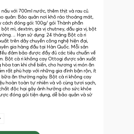
nấu với 700ml nước, thêm thịt và rau củ.
 quản: Bảo quản nơi khô ráo thoáng mát,
y cách đóng gói: 100g/ gói Thành phần
, bột mì, dextrin, gia vị chutney, dầu gia vị, bột
đường… Hạn sử dụng: 24 tháng Bột cà ri
uất trên dây chuyền công nghệ hiện đại,
uyên gia hàng đầu tại Hàn Quốc. Mỗi sản
đều đảm bảo được đầy đủ các tiêu chuẩn về
m. Bột cà ri không cay Ottogi được sản xuất
g hòa tan khi chế biến, cho hương vị món ăn
 rất phù hợp với những gia đình bận rộn, ít
c bữa ăn thường ngày. Bột cà ri không cay
iệu hoàn toàn tự nhiên và vô cùng tươi sạch,
chất độc hại gây ảnh hưởng cho sức khỏe
ược đóng gói tiện dụng, dễ bảo quản và sử