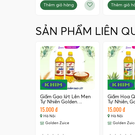
Thêm giỏ hàng
Thêm giỏ h
SẢN PHẨM LIÊN Q
Giấm Gạo lứt Lên Men
Giấm Hoa Q
Tự Nhiên Golden…
Tự Nhiên, 
15.000 đ
15.000 đ
Hà Nội
Hà Nội
Golden Zuice
Golden Zuic