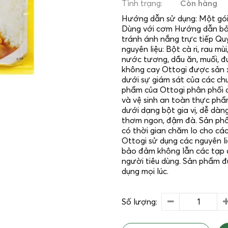
Tình trạng:
Còn hàng
Hướng dẫn sử dụng: Một gói 
Dùng với cơm Hướng dẫn bảo
tránh ánh nắng trực tiếp Qu
nguyên liệu: Bột cà ri, rau mùi
nước tương, dầu ăn, muối, 
không cay Ottogi được sản x
dưới sự giám sát của các ch
phẩm của Ottogi phân phối 
và vệ sinh an toàn thực phẩ
dưới dạng bột gia vị, dễ dàn
thơm ngon, đậm đà. Sản phẩm
có thời gian chăm lo cho cá
Ottogi sử dụng các nguyên l
bảo đảm không lẫn các tạp 
người tiêu dùng. Sản phẩm đ
dụng mọi lúc.
Số lượng: