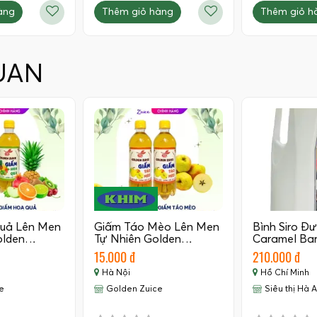
àng
Thêm giỏ hàng
Thêm giỏ h
UAN
uả Lên Men
Giấm Táo Mèo Lên Men
Bình Siro Đ
Golden…
Tự Nhiên Golden…
Caramel Bar
Đường…
15.000 đ
210.000 đ
Hà Nội
Hồ Chí Minh
e
Golden Zuice
Siêu thị Hà 