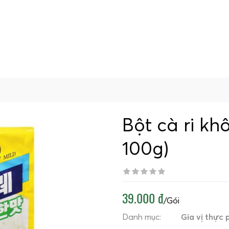
Bột cà ri kh
100g)
39.000 đ
/Gói
Danh mục:
Gia vị thực