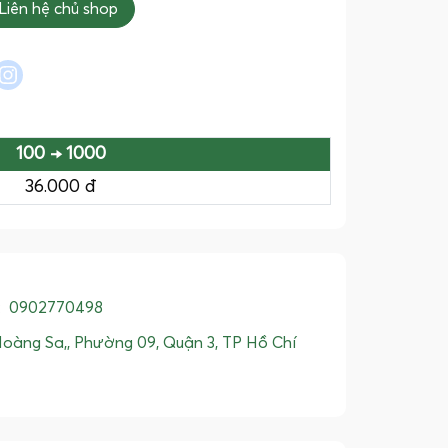
Liên hệ chủ shop
l
interest
instagram
100 → 1000
36.000 đ
:
0902770498
oàng Sa,, Phường 09, Quận 3, TP Hồ Chí