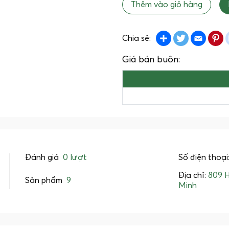
Thêm vào giỏ hàng
Share
Twitter
Emai
P
Chia sẻ:
Giá bán buôn:
Đánh giá
0 lượt
Số điện thoại
Địa chỉ:
809 H
Sản phẩm
9
Minh