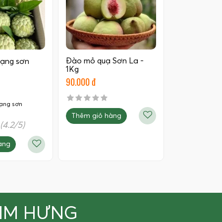
Đào mỏ quạ Sơn La -
lạng sơn
1Kg
90.000 đ
lạng sơn
Thêm giỏ hàng
(4.2/5)
àng
KIM HƯNG