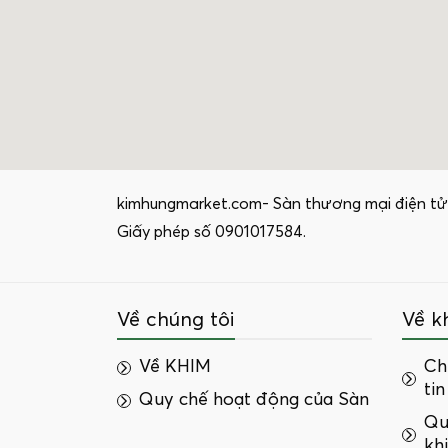
kimhungmarket.com- Sàn thương mại điện tử
Giấy phép số 0901017584.
Về chúng tôi
Về k
Về KHIM
Ch
tin
Quy chế hoạt động của Sàn
Qu
kh