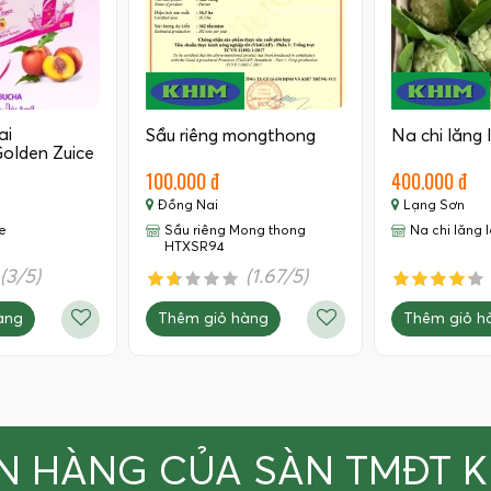
ai
Sầu riêng mongthong
Na chi lăng 
olden Zuice
100.000 đ
400.000 đ
Đồng Nai
Lạng Sơn
e
Sầu riêng Mong thong
Na chi lăng 
HTXSR94
(3/5)
(1.67/5)
àng
Thêm giỏ hàng
Thêm giỏ h
N HÀNG CỦA SÀN TMĐT 