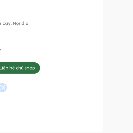
i cây
Nội địa
Liên hệ chủ shop
l
interest
instagram