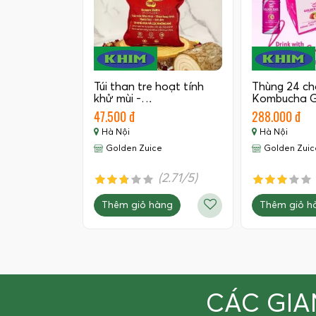
Túi than tre hoạt tính
Thùng 24 ch
khử mùi -…
Kombucha G
350 ML
47.500 đ
288.000 đ
Hà Nội
Hà Nội
Golden Zuice
Golden Zuic
(2.71/5)
Thêm giỏ hàng
Thêm giỏ h
CÁC GIA