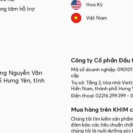
Hoa Kỳ
ung tâm hỗ trợ
Việt Nam
Công ty Cổ phần Đầu 
Mã số doanh nghiệp: 09010
ường Nguyễn Văn
cấp
 Hưng Yên, tỉnh
Trụ sở: Tầng 2, tòa nhà Vie
Hiến Nam, thành phố Hưng Y
Điện thoại: 02216.299.399 -
Mua hàng trên KHIM c
Chúng tôi tìm kiếm sản phẩm
đảm bảo các tiêu chuẩn chấ
chúng tôi là nuôi dưỡng sức 