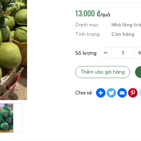
13.000 đ
/quả
Danh mục:
Nhà lồng trá
Tình trạng:
Còn hàng
Số lượng:
Thêm vào giỏ hàng
Share
Twitter
Emai
P
Chia sẻ: