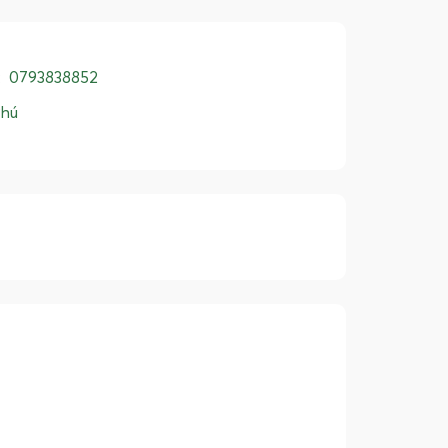
:
0793838852
Phú