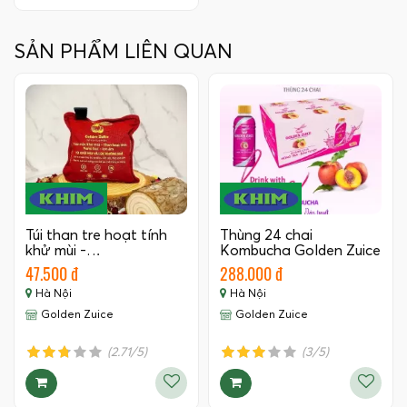
SẢN PHẨM LIÊN QUAN
Túi than tre hoạt tính
Thùng 24 chai
khử mùi -…
Kombucha Golden Zuice
350 ML
47.500 đ
288.000 đ
Hà Nội
Hà Nội
Golden Zuice
Golden Zuice
(2.71/5)
(3/5)