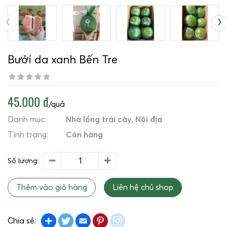
‹
›
Bưởi da xanh Bến Tre
45.000 đ
/quả
Danh mục:
Nhà lồng trái cây
Nội địa
Tình trạng:
Còn hàng
Số lượng:
Thêm vào giỏ hàng
Liên hệ chủ shop
Share
Twitter
Email
Pinterest
instagram
Chia sẻ: