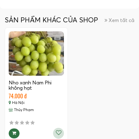
SẢN PHẨM KHÁC CỦA SHOP
Xem tất cả
Nho xanh Nam Phi
không hạt
74.000 đ
Hà Nội
Thủy Phạm