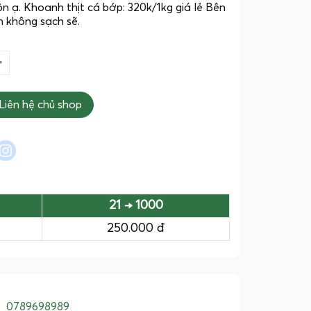
luôn ạ. Khoanh thịt cá bớp: 320k/1kg giá lẻ Bên
n không sạch sẽ.
Liên hệ chủ shop
l
interest
instagram
21 → 1000
250.000 đ
:
0789698989