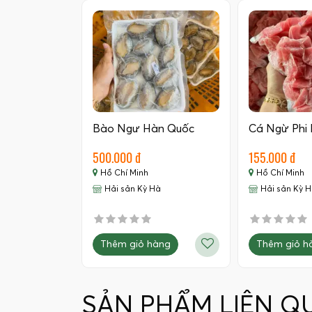
Bào Ngư Hàn Quốc
Cá Ngừ Phi l
500.000 đ
155.000 đ
Hồ Chí Minh
Hồ Chí Minh
Hải sản Kỳ Hà
Hải sản Kỳ 
Thêm giỏ hàng
Thêm giỏ h
SẢN PHẨM LIÊN Q