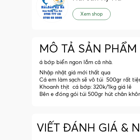
Xem shop
MÔ TẢ SẢN PHẨM
á bớp biển ngon lắm cả nhà.
Nhập nhật giá mới thất qua
Cá em làm sạch sẽ vô túi 500gr rất tiện
Khoanh thịt cá bớp: 320k/1kg giá lẻ
Bên e đóng gói túi 500gr hút chân khô
VIẾT ĐÁNH GIÁ & 