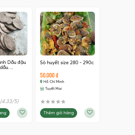
ánh Dầu đậu
Sò huyết size 280 - 290c
 dầu…
50.000 đ
Hồ Chí Minh
Tuyết Mai
(4.33/5)
Thêm giỏ hàng
àng