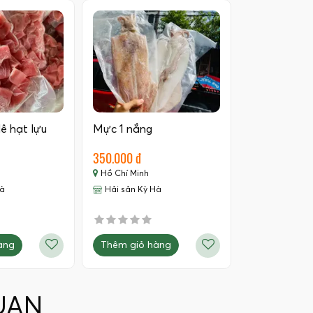
ê hạt lựu
Mực 1 nắng
350.000 đ
Hồ Chí Minh
Hà
Hải sản Kỳ Hà
àng
Thêm giỏ hàng
UAN