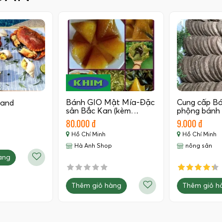
Bánh GIO Mật Mía-Đặc
Cung cấp B
land
sản Bắc Kan (kèm…
phộng bánh
80.000 đ
9.000 đ
Hồ Chí Minh
Hồ Chí Minh
Hà Anh Shop
nông sản
àng
Thêm giỏ hàng
Thêm giỏ h