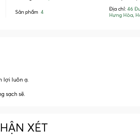
Địa chỉ:
46 Đư
Sản phẩm
4
Hưng Hòa, H
 lợi luôn ạ.
ng sạch sẽ.
NHẬN XÉT