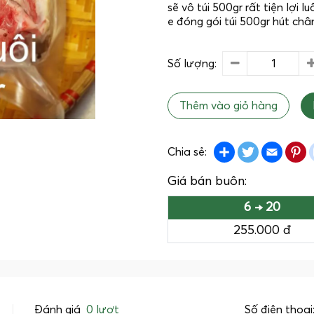
sẽ vô túi 500gr rất tiện lợi 
e đóng gói túi 500gr hút châ
Số lượng:
Thêm vào giỏ hàng
Share
Twitter
Emai
P
Chia sẻ:
Giá bán buôn:
6 → 20
255.000 đ
Đánh giá
0 lượt
Số điện thoại