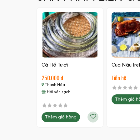
Cá Hố Tươi
Cua Nâu Ire
250.000 đ
Liên hệ
Thanh Hóa
Hải sản sạch
Thêm giỏ h
Thêm giỏ hàng