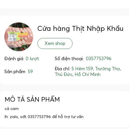
Cửa hàng Thịt Nhập Khẩu
Xem shop
Đánh giá
0 lượt
Số điện thoại:
0357753796
Địa chỉ:
5 Hẻm 159, Trường Thọ,
Sản phẩm
59
Thủ Đức, Hồ Chí Minh
MÔ TẢ SẢN PHẨM
cá cam
lh: zalo, sđt 0357753796 để hỗ trợ tư vấn