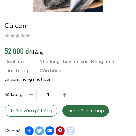
Cá cam
52.000 đ
/thùng
Danh mục:
Nhà lồng thủy hải sản
Đông lạnh
Tình trạng:
Còn hàng
cá cam, hàng nhật bản
Số lượng:
Thêm vào giỏ hàng
Liên hệ chủ shop
Share
Twitter
Email
Pinterest
instagram
Chia sẻ: