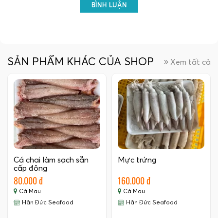
BÌNH LUẬN
SẢN PHẨM KHÁC CỦA SHOP
Xem tất cả
Cá chai làm sạch sẵn
Mực trứng
cấp đông
80.000 đ
160.000 đ
Cà Mau
Cà Mau
Hân Đức Seafood
Hân Đức Seafood