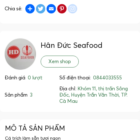
Share
Twitter
Email
Pinterest
instagram
Chia sẻ:
Hân Đức Seafood
Xem shop
Đánh giá
0 lượt
Số điện thoại:
0844033555
Địa chỉ:
Khóm 11, thị trấn Sông
Sản phẩm
3
Đốc, Huyện Trần Văn Thời, TP.
Cà Mau
MÔ TẢ SẢN PHẨM
Cá trích làm sẵn tươi ngon