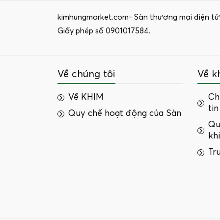
kimhungmarket.com- Sàn thương mại điện tử
Giấy phép số 0901017584.
Về chúng tôi
Về k
Về KHIM
Ch
tin
Quy chế hoạt động của Sàn
Qu
kh
Tr