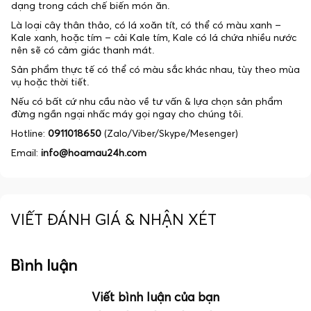
dạng trong cách chế biến món ăn.
Là loại cây thân thảo, có lá xoăn tít, có thể có màu xanh –
Kale xanh, hoặc tím – cải Kale tím, Kale có lá chứa nhiều nước
nên sẽ có cảm giác thanh mát.
Sản phẩm thực tế có thể có màu sắc khác nhau, tùy theo mùa
vụ hoặc thời tiết.
Nếu có bất cứ nhu cầu nào về tư vấn & lựa chọn sản phẩm
đừng ngần ngại nhấc máy gọi ngay cho chúng tôi.
Hotline:
0911018650
(Zalo/Viber/Skype/Mesenger)
Email:
info@hoamau24h.com
VIẾT ĐÁNH GIÁ & NHẬN XÉT
Bình luận
Viết bình luận của bạn