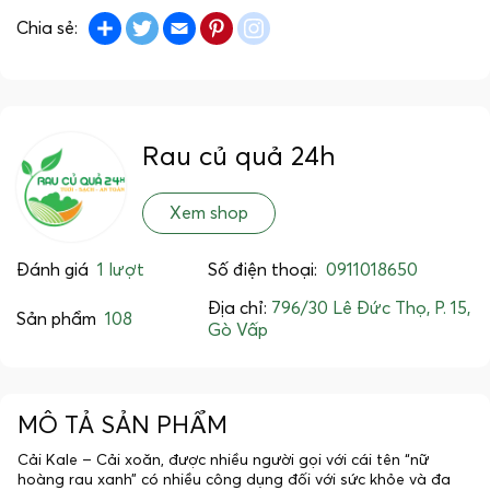
Share
Twitter
Email
Pinterest
instagram
Chia sẻ:
Rau củ quả 24h
Xem shop
Đánh giá
1 lượt
Số điện thoại:
0911018650
Địa chỉ:
796/30 Lê Đức Thọ, P. 15,
Sản phẩm
108
Gò Vấp
MÔ TẢ SẢN PHẨM
Cải Kale – Cải xoăn, được nhiều người gọi với cái tên “nữ
hoàng rau xanh” có nhiều công dụng đối với sức khỏe và đa