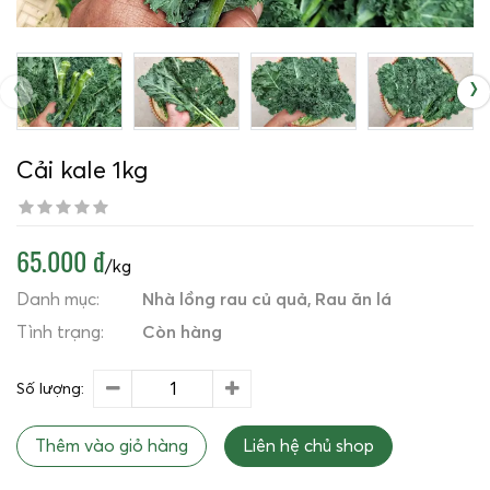
‹
›
Cải kale 1kg
65.000 đ
/kg
Danh mục:
Nhà lồng rau củ quả
Rau ăn lá
Tình trạng:
Còn hàng
Số lượng:
Thêm vào giỏ hàng
Liên hệ chủ shop