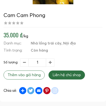
Cam Cam Phong
35.000 đ
/kg
Danh mục:
Nhà lồng trái cây
Nội địa
Tình trạng:
Còn hàng
Số lượng:
Thêm vào giỏ hàng
Liên hệ chủ shop
Share
Twitter
Email
Pinterest
instagram
Chia sẻ: