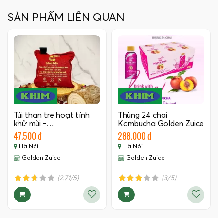
SẢN PHẨM LIÊN QUAN
Túi than tre hoạt tính
Thùng 24 chai
khử mùi -…
Kombucha Golden Zuice
350 ML
47.500 đ
288.000 đ
Hà Nội
Hà Nội
Golden Zuice
Golden Zuice
(2.71/5)
(3/5)