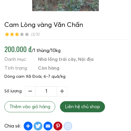
Cam Lòng vàng Văn Chấn
(3/5)
200.000 đ
/1 thùng/10kg
Danh mục:
Nhà lồng trái cây
Nội địa
Tình trạng:
Còn hàng
Dòng cam Xã Đoài, 6-7 quả/kg
Số lượng:
Thêm vào giỏ hàng
Liên hệ chủ shop
Share
Twitter
Email
Pinterest
instagram
Chia sẻ: