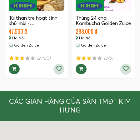
Túi than tre hoạt tính
Thùng 24 chai
khử mùi -…
Kombucha Golden Zuice
350 ML
47.500 đ
288.000 đ
Hà Nội
Hà Nội
Golden Zuice
Golden Zuice
(2.71/5)
(3/5)
CÁC GIAN HÀNG CỦA SÀN TMĐT KIM
HƯNG