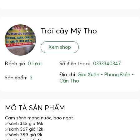
Trái cây Mỹ Tho
Xem shop
Đánh giá
0 lượt
Số điện thoại:
0333340347
Địa chỉ:
Giai Xuân - Phong Điền -
Sản phẩm
3
Cần Thơ
MÔ TẢ SẢN PHẨM
Cam sành mọng nước, bao ngọt.
✅sành 345 giá 16k
✅sành 567 giá 12k
✅sành 789 giá 9k