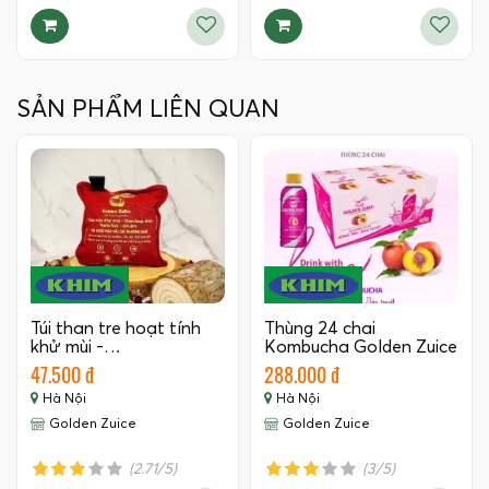
SẢN PHẨM LIÊN QUAN
Túi than tre hoạt tính
Thùng 24 chai
khử mùi -…
Kombucha Golden Zuice
350 ML
47.500 đ
288.000 đ
Hà Nội
Hà Nội
Golden Zuice
Golden Zuice
(2.71/5)
(3/5)