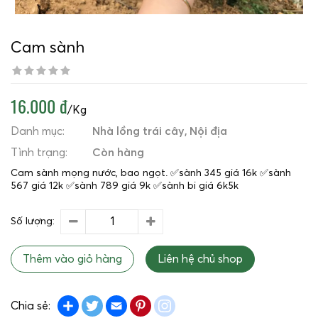
Cam sành
16.000 đ
/Kg
Danh mục:
Nhà lồng trái cây
Nội địa
Tình trạng:
Còn hàng
Cam sành mọng nước, bao ngọt. ✅sành 345 giá 16k ✅sành
567 giá 12k ✅sành 789 giá 9k ✅sành bi giá 6k5k
Số lượng:
Thêm vào giỏ hàng
Liên hệ chủ shop
Share
Twitter
Email
Pinterest
instagram
Chia sẻ: