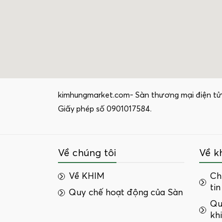
kimhungmarket.com- Sàn thương mại điện tử
Giấy phép số 0901017584.
Về chúng tôi
Về k
Về KHIM
Ch
tin
Quy chế hoạt động của Sàn
Qu
kh