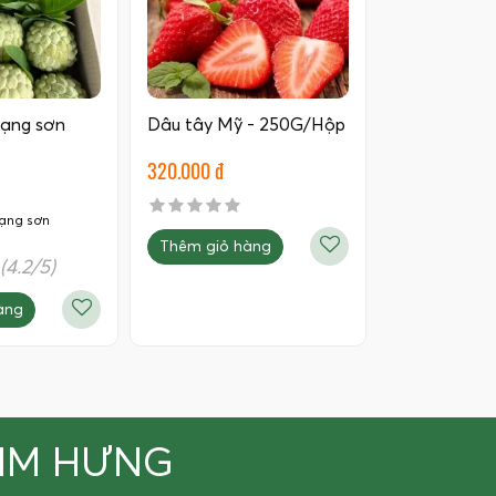
lạng sơn
Dâu tây Mỹ - 250G/Hộp
320.000 đ
lạng sơn
Thêm giỏ hàng
(4.2/5)
àng
KIM HƯNG