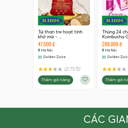
Túi than tre hoạt tính
Thùng 24 ch
khử mùi -…
Kombucha G
350 ML
47.500 đ
288.000 đ
Hà Nội
Hà Nội
Golden Zuice
Golden Zuic
(2.71/5)
Thêm giỏ hàng
Thêm giỏ h
CÁC GIA