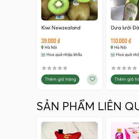
Kiwi Newzealand
Dưa lưới Đà
39.000 đ
110.000 đ
Hà Nội
Hà Nội
Hoa quả nhập khẩu
Hoa quả nh
Thêm giỏ hàng
Thêm giỏ h
SẢN PHẨM LIÊN Q