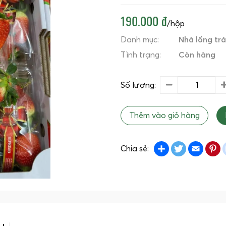
190.000 đ
/hộp
Danh mục:
Nhà lồng trá
Tình trạng:
Còn hàng
Số lượng:
Thêm vào giỏ hàng
Share
Twitter
Emai
P
Chia sẻ: