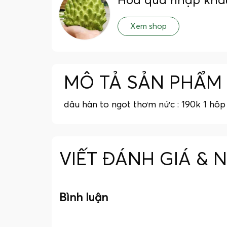
Hoa quả nhập khẩ
Xem shop
MÔ TẢ SẢN PHẨM
dâu hàn to ngot thơm nức : 190k 1 hôp
VIẾT ĐÁNH GIÁ & 
Bình luận