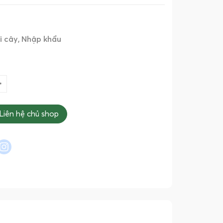
i cây
Nhập khẩu
Liên hệ chủ shop
l
interest
instagram