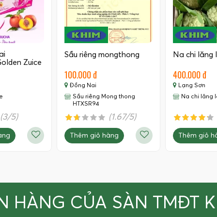
ai
Sầu riêng mongthong
Na chi lăng 
olden Zuice
100.000 đ
400.000 đ
Đồng Nai
Lạng Sơn
e
Sầu riêng Mong thong
Na chi lăng 
HTXSR94
(3/5)
(1.67/5)
àng
Thêm giỏ hàng
Thêm giỏ h
N HÀNG CỦA SÀN TMĐT 