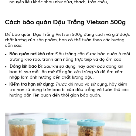
nguyên liệu khác nhau như dừa, thạch, trân châu,...
Cách bảo quản Đậu Trắng Vietsan 500g
Để bảo quản Đậu Trắng Vietsan 500g đúng cách và giữ được
chất lượng của sản phẩm, bạn có thể tuân theo các hướng
dẫn sau:
Bảo quản nơi khô ráo:
Đậu trắng cần được bảo quản ở môi
trường khô ráo, tránh ánh nắng trực tiếp và độ ẩm cao.
Đóng kín bao bì:
Sau
khi sử dụng, hãy
đảm bảo
đóng kín
bao bì
sau
mỗi lần mở để ngăn
cô
n trùng và độ ẩm xâm
nhập làm ảnh hưởng đến chất lượng đậu.
Kiểm tra hạn sử dụng:
Trước
khi mua và sử dụng, hãy kiểm
tra hạn sử dụng trên bao bì của đậu trắng và tuân thủ các
hướng dẫn liên quan đến thời gian bảo quản.