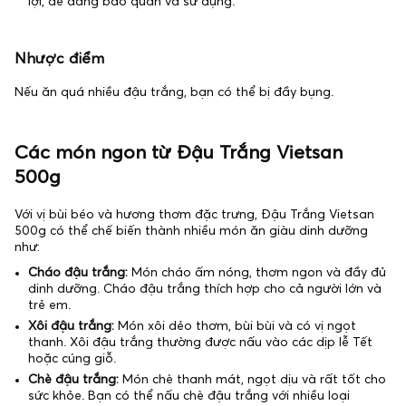
lợi, dễ dàng bảo quản và sử dụng.
Nhược điểm
Nếu ăn quá nhiều đậu trắng, bạn có thể bị đầy bụng.
Các món ngon từ Đậu Trắng Vietsan
500g
Với vị bùi béo và hương thơm đặc trưng, Đậu Trắng Vietsan
500g có thể chế biến thành nhiều món ăn giàu dinh dưỡng
như:
Cháo đậu trắng:
Món cháo ấm nóng, thơm ngon và đầy đủ
dinh dưỡng. Cháo đậu trắng thích hợp cho cả người lớn và
trẻ em.
Xôi đậu trắng:
Món xôi dẻo thơm, bùi bùi và có vị ngọt
thanh. Xôi đậu trắng thường được nấu vào các dịp lễ Tết
hoặc cúng giỗ.
Chè đậu trắng:
Món chè thanh mát, ngọt dịu và rất tốt cho
sức khỏe. Bạn có thể nấu chè đậu trắng với nhiều loại