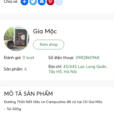
Chia sẻ:
Gia Mộc
Xem shop
Đánh giá
0 lượt
Số điện thoại:
0982860968
Địa chỉ:
45/445 Lạc Long Quân,
Sản phẩm
6
Tây Hồ, Hà Nội
MÔ TẢ SẢN PHẨM
Đường Thốt Nốt Hữu cơ Campuchia đã có tại CH Gia Mộc
- Túi 500g