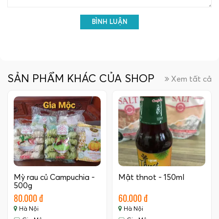
BÌNH LUẬN
SẢN PHẨM KHÁC CỦA SHOP
Xem tất cả
Mỳ rau củ Campuchia -
Mật thnot - 150ml
500g
80.000 đ
60.000 đ
Hà Nội
Hà Nội