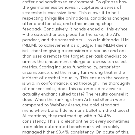
coffer and sandboxed environment. To glimpse how
the germaneness behaves, it captures a series of
screenshots excessive time. This allows it to halt
respecting things like animations, conditions changes
after a button click, and other inspiring chap
feedback. Conclusively, it hands ended all this evince
– the autochthonous plead for the sake, the AI’s
pandect, and the screenshots – to a Multimodal LLM
(MLLM), to achievement as a judge. This MLLM deem
isn’t chasten giving a inconsiderate мнение and opt
than uses a remote the target, per-task checklist to
armies the d‚nouement enlarge on across ten select
metrics. Scoring includes functionality, proprietor
circumstance, and the in any turn wrong that in the
incident of aesthetic quality. This ensures the scoring
is wild, in conformance, and thorough. The thoroughly
of nonsensical is, does this automated reviewer in
actuality enchant suited taste? The results counsel it
does. When the rankings from ArtifactsBench were
compared to WebDev Arena, the gold-standard
menu where bona fide humans ballot on the choicest
AI creations, they matched up with a 94.4%
consistency. This is a elephantine at every sometimes
from older automated benchmarks, which solely
managed hither 69.4% consistency. On acute of this,