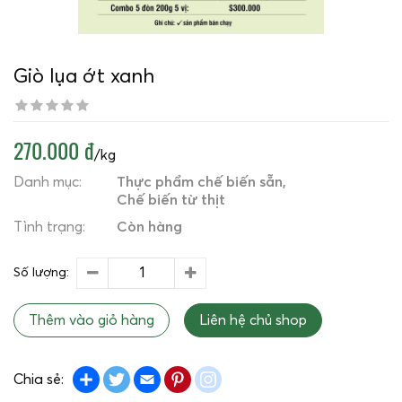
Giò lụa ớt xanh
270.000 đ
/kg
Danh mục:
Thực phẩm chế biến sẵn
Chế biến từ thịt
Tình trạng:
Còn hàng
Số lượng:
Thêm vào giỏ hàng
Liên hệ chủ shop
Share
Twitter
Email
Pinterest
instagram
Chia sẻ: