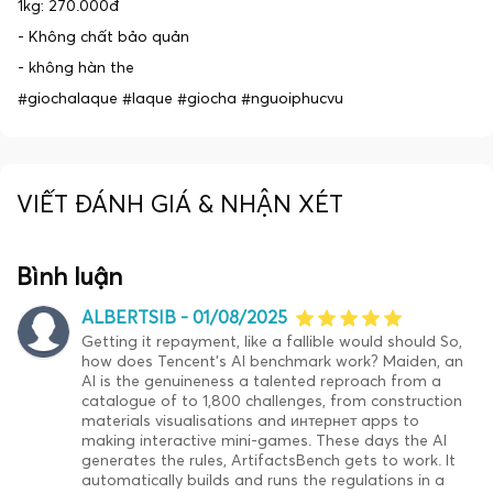
1kg: 270.000đ
- Không chất bảo quản
- không hàn the
#giochalaque #laque #giocha #nguoiphucvu
VIẾT ĐÁNH GIÁ & NHẬN XÉT
Bình luận
ALBERTSIB -
01/08/2025
Getting it repayment, like a fallible would should So,
how does Tencent’s AI benchmark work? Maiden, an
AI is the genuineness a talented reproach from a
catalogue of to 1,800 challenges, from construction
materials visualisations and интернет apps to
making interactive mini-games. These days the AI
generates the rules, ArtifactsBench gets to work. It
automatically builds and runs the regulations in a