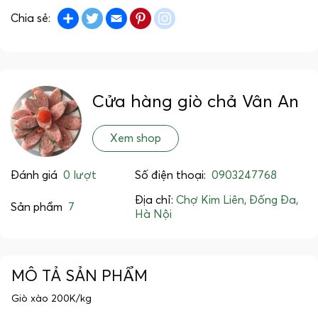
Share
Twitter
Email
Pinterest
instagram
Chia sẻ:
Cửa hàng giò chả Vân An
Xem shop
Đánh giá
0 lượt
Số điện thoại:
0903247768
Địa chỉ:
Chợ Kim Liên, Đống Đa,
Sản phẩm
7
Hà Nội
MÔ TẢ SẢN PHẨM
Giò xào 200K/kg