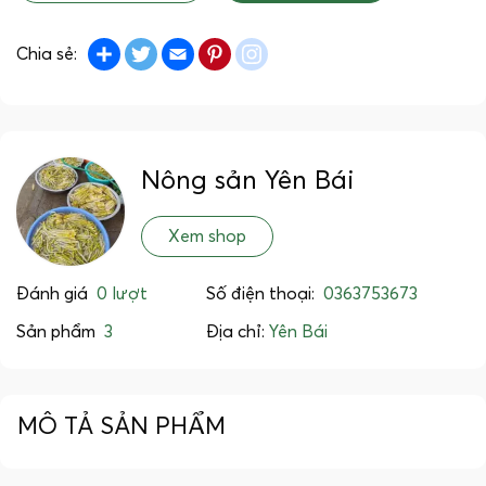
Share
Twitter
Email
Pinterest
instagram
Chia sẻ:
Nông sản Yên Bái
Xem shop
Đánh giá
0 lượt
Số điện thoại:
0363753673
Sản phẩm
3
Địa chỉ:
Yên Bái
MÔ TẢ SẢN PHẨM