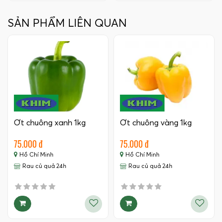
SẢN PHẨM LIÊN QUAN
Ớt chuông xanh 1kg
Ớt chuông vàng 1kg
75.000 đ
75.000 đ
Hồ Chí Minh
Hồ Chí Minh
Rau củ quả 24h
Rau củ quả 24h