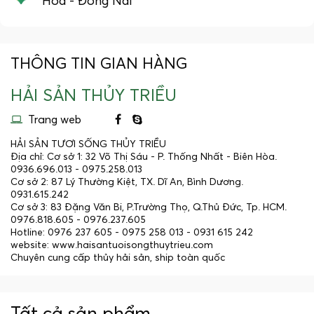
Hòa - Đồng Nai
THÔNG TIN GIAN HÀNG
HẢI SẢN THỦY TRIỀU
Trang web
HẢI SẢN TƯƠI SỐNG THỦY TRIỀU
Địa chỉ: Cơ sở 1: 32 Võ Thị Sáu - P. Thống Nhất - Biên Hòa.
0936.696.013 - 0975.258.013
Cơ sở 2: 87 Lý Thường Kiệt, TX. Dĩ An, Bình Dương.
0931.615.242
Cơ sở 3: 83 Đặng Văn Bi, P.Trường Thọ, Q.Thủ Đức, Tp. HCM.
0976.818.605 - 0976.237.605
Hotline: 0976 237 605 - 0975 258 013 - 0931 615 242
website:
www.haisantuoisongthuytrieu.com
Chuyên cung cấp thủy hải sản, ship toàn quốc