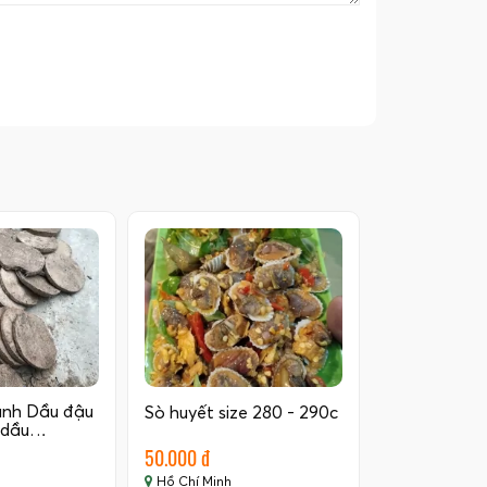
ánh Dầu đậu
Sò huyết size 280 - 290c
 dầu…
50.000 đ
Hồ Chí Minh