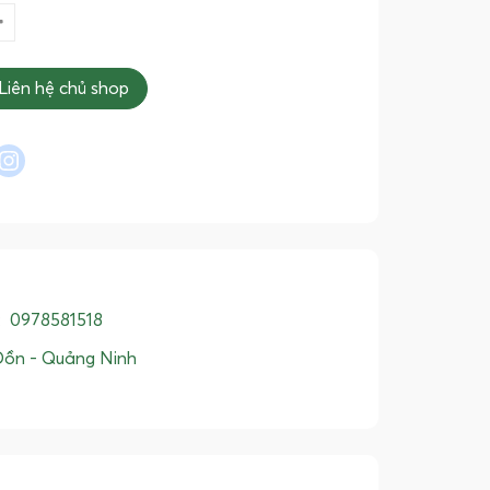
Liên hệ chủ shop
l
interest
instagram
:
0978581518
Đồn - Quảng Ninh