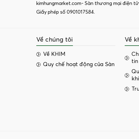
kimhungmarket.com- Sàn thương mại điện tử
Giấy phép số 0901017584.
Về chúng tôi
Về k
Về KHIM
Ch
tin
Quy chế hoạt động của Sàn
Qu
kh
Tr