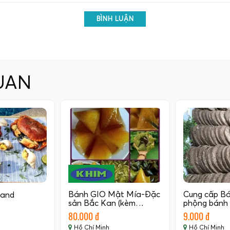
BÌNH LUẬN
UAN
Bánh GIO Mật Mía-Đặc
Cung cấp B
land
sản Bắc Kan (kèm…
phộng bánh
80.000 đ
9.000 đ
Hồ Chí Minh
Hồ Chí Minh