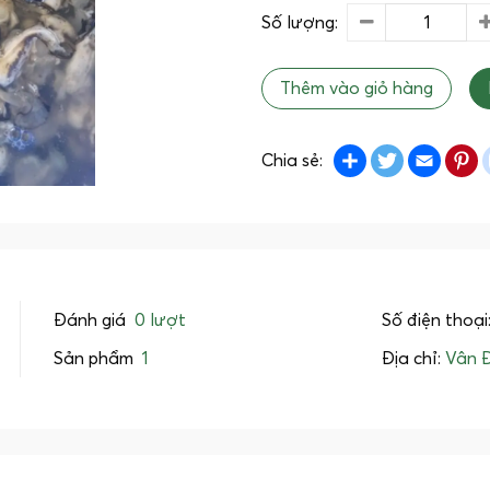
Số lượng:
Thêm vào giỏ hàng
Share
Twitter
Emai
P
Chia sẻ:
Đánh giá
0 lượt
Số điện thoại
Sản phẩm
1
Địa chỉ:
Vân 