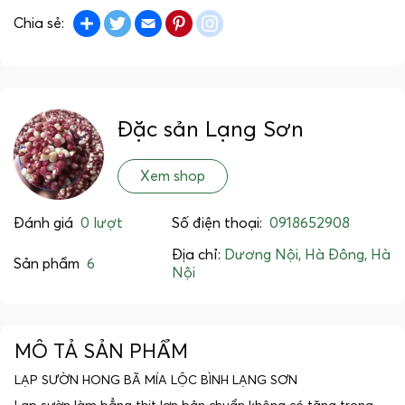
Share
Twitter
Email
Pinterest
instagram
Chia sẻ:
Đặc sản Lạng Sơn
Xem shop
Đánh giá
0 lượt
Số điện thoại:
0918652908
Địa chỉ:
Dương Nội, Hà Đông, Hà
Sản phẩm
6
Nội
MÔ TẢ SẢN PHẨM
LẠP SƯỜN HONG BÃ MÍA LỘC BÌNH LẠNG SƠN