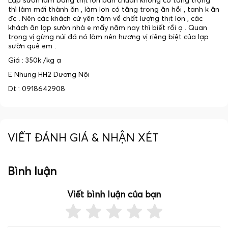
Lạp sườn làm bẳng thịt lợn bản chuẩn không có tăng trọng
thì làm mới thành ăn , làm lợn có tăng trọng ăn hồi , tanh k ăn
đc . Nên các khách cứ yên tâm về chất lượng thịt lợn , các
khách ăn lạp sườn nhà e mấy năm nay thì biết rồi ạ . Quan
trọng vị gừng núi đá nó làm nên hương vị riêng biệt của lạp
sườn quê em .
Giá : 350k /kg ạ
E Nhung HH2 Dương Nội
Dt : 0918642908
VIẾT ĐÁNH GIÁ & NHẬN XÉT
Bình luận
Viết bình luận của bạn