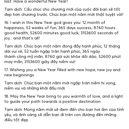
last. Have a wonderful New Year!
Tạm dịch: Cầu chúc cho chương mới của cuộc đời bạn sẽ tốt
đẹp hơn chương trước. Chúc bạn một năm mới thật tuyệt vời!
16. I wish in this New Year god gives you: 12 month of
happiness, 52 weeks of fun, 365 days success, 8760 hours
good health, 52600 minutes good luck, 3153600 seconds of
joy... and that's all!
Tạm dịch: Chúc bạn một năm đong đầy hạnh phúc, 12 tháng
dài vui vẻ, 52 tuần ngập tràn hạnh phúc, 365 ngày
thành công mỹ mãn, 8760 giờ sức khỏe dồi dào, 52600 phút
may mắn, 3153600 giây đầy niềm vui!
17. Wishing you a New Year filled with new hope, new joy and
new beginnings.
Tạm dịch: Chúc bạn một năm mới ngập tràn niềm hi vọng,
niềm vui và những khởi đầu mới.
18. May the New Year bring to you warmth of love, and a light
to guide your path towards a positive destination.
Tạm dịch: Mong năm mới sẽ đem đến cho bạn hơi ấm của tình
yêu, và ánh sáng sẽ dẫn bạn đi trên con đường đến những
điều tốt đẹp.