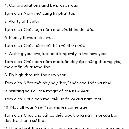
4. Congratulations and be prosperous
Tạm dịch: Năm mới cung hỷ phát tài.
5. Plenty of health
Tạm dịch: Chúc bạn năm mới sức khỏe dồi dào.
6. Money flows in like water.
Tạm dịch: Chúc năm mới tiền vô như nước.
7. Wishing you love, luck and longevity in the new year
Tạm dịch: Chúc bạn năm mới luôn đầy ắp những thương yêu,
may mắn và trường thọ.
8. Fly high through the new year
Tạm dịch: Năm mới này hãy "bay" thật cao thật xa nhé!
9. Wishing you all the magic of the new year
Tạm dịch: Chúc bạn mọi điều thần kỳ của năm mới.
10. May all your New Year wishes come true
Tạm dịch: Chúc cho tất cả điều ước trong năm mới của bạn
đều trở thành sự thật.
11. I hope that the coming year bring you peace and prosperity