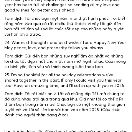
year has been full of challenges so sending all my love and
good wishes for better days ahead.
Tạm dịch: Tôi chúc bạn một năm mới thật hạnh phúc! Tôi biết
rằng năm vừa qua có rất nhiều thử thách, vì vậy tôi gửi đến
bạn tất cả tình yêu và lời chúc tốt đẹp cho những ngày tuyệt
vời hơn phía trước.
24. Warmest thoughts and best wishes for a Happy New Year.
May peace, love, and prosperity follow you always.
Tạm dịch: Gửi đến bạn những suy nghĩ ấm áp nhất và những
lời chúc tốt đẹp nhất cho một năm mới hạnh phúc. Cầu mong
sự bình yên, tình yêu và thịnh vượng luôn theo bạn.
25. I’m so thankful for all the holiday celebrations we’ve
shared together in the past. If only I could visit you this year
too! Have an amazing time, and I’ll catch up with you in 2025.
Tạm dịch: Tôi rất biết ơn vì tất cả những dịp Tết mà chúng ta
đã cùng nhau trải qua trong quá khứ. Giá như tôi có thể đến
thăm bạn trong năm nay! Chúc bạn có một khoảng thời gian
tuyệt vời và tôi sẽ liên lạc với bạn vào năm 2025. (Câu chúc
dành cho người thân đang ở xa)
Lưu ý: Hãy dùng câu đúng theo hoàn cảnh và phù hợp với từng