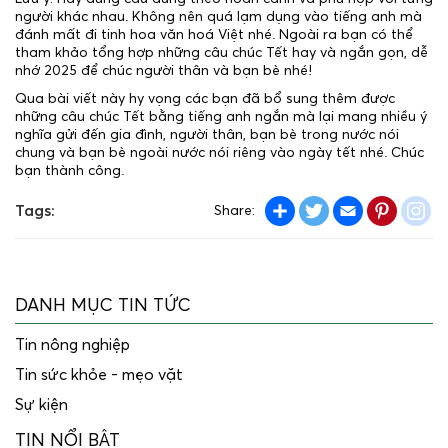
người khác nhau. Không nên quá lạm dụng vào tiếng anh mà
đánh mất đi tinh hoa văn hoá Việt nhé. Ngoài ra bạn có thể
tham khảo tổng hợp những câu chúc Tết hay và ngắn gọn, dễ
nhớ 2025 để chúc người thân và bạn bè nhé!
Qua bài viết này hy vọng các bạn đã bổ sung thêm được
những câu chúc Tết bằng tiếng anh ngắn mà lại mang nhiều ý
nghĩa gửi đến gia đình, người thân, bạn bè trong nước nói
chung và bạn bè ngoài nước nói riêng vào ngày tết nhé. Chúc
bạn thành công.
Share
Twitter
Email
Pintere
in
Tags:
Share:
DANH MỤC TIN TỨC
Tin nông nghiệp
Tin sức khỏe - mẹo vặt
Sự kiện
TIN NỔI BẬT