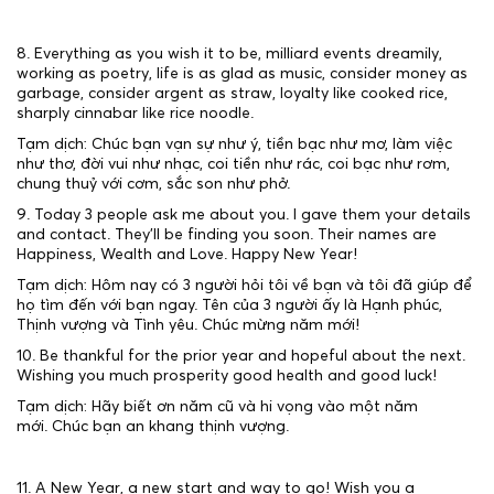
8. Everything as you wish it to be, milliard events dreamily,
working as poetry, life is as glad as music, consider money as
garbage, consider argent as straw, loyalty like cooked rice,
sharply cinnabar like rice noodle.
Tạm dịch: Chúc bạn vạn sự như ý, tiền bạc như mơ, làm việc
như thơ, đời vui như nhạc, coi tiền như rác, coi bạc như rơm,
chung thuỷ với cơm, sắc son như phở.
9. Today 3 people ask me about you. I gave them your details
and contact. They’ll be finding you soon. Their names are
Happiness, Wealth and Love. Happy New Year!
Tạm dịch: Hôm nay có 3 người hỏi tôi về bạn và tôi đã giúp để
họ tìm đến với bạn ngay. Tên của 3 người ấy là Hạnh phúc,
Thịnh vượng và Tình yêu. Chúc mừng năm mới!
10. Be thankful for the prior year and hopeful about the next.
Wishing you much prosperity good health and good luck!
Tạm dịch: Hãy biết ơn năm cũ và hi vọng vào một năm
mới. Chúc bạn an khang thịnh vượng.
11. A New Year, a new start and way to go! Wish you a