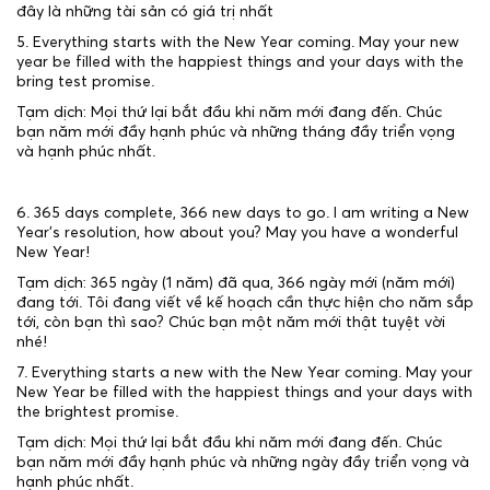
đây là những tài sản có giá trị nhất
5. Everything starts with the New Year coming. May your new
year be filled with the happiest things and your days with the
bring test promise.
Tạm dịch: Mọi thứ lại bắt đầu khi năm mới đang đến. Chúc
bạn năm mới đầy hạnh phúc và những tháng đầy triển vọng
và hạnh phúc nhất.
6. 365 days complete, 366 new days to go. I am writing a New
Year’s resolution, how about you? May you have a wonderful
New Year!
Tạm dịch: 365 ngày (1 năm) đã qua, 366 ngày mới (năm mới)
đang tới. Tôi đang viết về kế hoạch cần thực hiện cho năm sắp
tới, còn bạn thì sao? Chúc bạn một năm mới thật tuyệt vời
nhé!
7. Everything starts a new with the New Year coming. May your
New Year be filled with the happiest things and your days with
the brightest promise.
Tạm dịch: Mọi thứ lại bắt đầu khi năm mới đang đến. Chúc
bạn năm mới đầy hạnh phúc và những ngày đầy triển vọng và
hạnh phúc nhất.