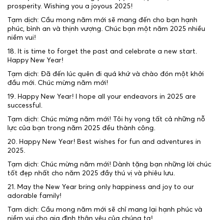
prosperity. Wishing you a joyous 2025!
Tạm dịch: Cầu mong năm mới sẽ mang đến cho bạn hạnh
phúc, bình an và thịnh vượng. Chúc bạn một năm 2025 nhiều
niềm vui!
18. It is time to forget the past and celebrate a new start.
Happy New Year!
Tạm dịch: Đã đến lúc quên đi quá khứ và chào đón một khởi
đầu mới. Chúc mừng năm mới!
19. Happy New Year! I hope all your endeavors in 2025 are
successful.
Tạm dịch: Chúc mừng năm mới! Tôi hy vọng tất cả những nỗ
lực của bạn trong năm 2025 đều thành công.
20. Happy New Year! Best wishes for fun and adventures in
2025.
Tạm dịch: Chúc mừng năm mới! Dành tặng bạn những lời chúc
tốt đẹp nhất cho năm 2025 đầy thú vị và phiêu lưu.
21. May the New Year bring only happiness and joy to our
adorable family!
Tạm dịch: Cầu mong năm mới sẽ chỉ mang lại hạnh phúc và
niềm vui cho gia đình thân yêu của chúng ta!