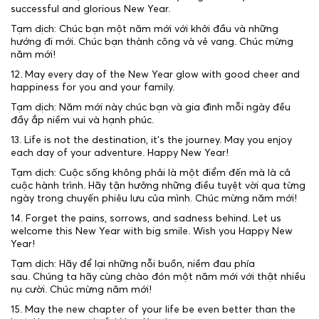
successful and glorious New Year.
Tạm dịch: Chúc bạn một năm mới với khởi đầu và những
hướng đi mới. Chúc bạn thành công và vẻ vang. Chúc mừng
năm mới!
12. May every day of the New Year glow with good cheer and
happiness for you and your family.
Tạm dịch: Năm mới này chúc bạn và gia đình mỗi ngày đều
đầy ắp niềm vui và hạnh phúc.
13. Life is not the destination, it’s the journey. May you enjoy
each day of your adventure. Happy New Year!
Tạm dịch: Cuộc sống không phải là một điểm đến mà là cả
cuộc hành trình. Hãy tận hưởng những điều tuyệt vời qua từng
ngày trong chuyến phiêu lưu của mình. Chúc mừng năm mới!
14. Forget the pains, sorrows, and sadness behind. Let us
welcome this New Year with big smile. Wish you Happy New
Year!
Tạm dịch: Hãy để lại những nỗi buồn, niềm đau phía
sau. Chúng ta hãy cùng chào đón một năm mới với thật nhiều
nụ cười. Chúc mừng năm mới!
15. May the new chapter of your life be even better than the