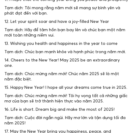
Tạm dịch: Tôi mong rằng năm mới sẽ mang sự bình yên và
phát đạt đến với bạn.
12. Let your spirit soar and have a joy-filled New Year
Tạm dịch: Hãy để tâm hồn bạn bay lên và chúc bạn một năm
mới toàn những niềm vui.
13. Wishing you health and happiness in the year to come
Tạm dịch: Chúc bạn mạnh khỏe và hạnh phúc trong năm mới.
14. Cheers to the New Year! May 2025 be an extraordinary
one.
Tạm dịch: Chúc mừng năm mới! Chúc năm 2025 sẽ là một
năm đặc biệt.
15. Happy New Year! I hope all your dreams come true in 2025.
Tạm dịch: Chúc mừng năm mới! Tôi hy vọng tất cả những giấc
mơ của bạn sẽ trở thành hiện thực vào năm 2025.
16. Life is short. Dream big and make the most of 2025!
Tạm dịch: Cuộc đời ngắn ngủi. Hãy mơ lớn và tận dụng tối đa
năm 2025!
17. May the New Year bring you happiness, peace, and