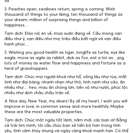
ta
3. Peaches open, swallows return, spring is coming. Wish
thousand of things to your liking, ten thousand of things as
your dream, million of surprising things and billion of
happiness…
Tạm dịch: Đào nở, én về, mùa xuân đang về. Cầu mong vạn
điều như ý, vạn điều như mơ, triệu điều bất ngờ và vạn điều
hạnh phúc…
3. Wishing you good health as tiger, longlife as turtle, eye like
eagle, move as agile as rabbit, dick as fox, eat a lot as…pig,
lots of money as water flow and happiness and fortune as a
herd of grasshoppers.
Tạm dịch: Chúc mọi người khoẻ như hổ, sống lâu như rùa, mắt
tinh như đại bàng, nhanh nhẹn như thỏ, tinh ranh như cáo, ăn
nhiều như… heo, mau ăn chóng lớn, tiền vô như nước, phúc lộc
nhiều như dịch châu chấu tràn về.
4. Nice day, New Year, my dears! By all my heart, I wish you will
improve in love, in common sense and more healthily. Maybe
these are the most valuable properties.
Tạm dịch: Chúc một ngày tốt lành, năm mới, các bạn ơi! Bằng
cả trái tim mình, tôi cầu chúc bạn sẽ tiến bộ hơn trong tình
yêu, tình cảm thủy chung và ngày càng khoẻ mạnh hơn. Có thể