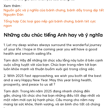
Xem thêm :
Nguồn gốc và ý nghĩa của bánh chưng, bánh dầy trong dịp tết
Nguyên Đán
Tổng hợp Các loại gạo nếp gói bánh chưng, bánh tét cực
ngon
Những câu chúc tiếng Anh hay và ý nghĩa
1. Let my deep wishes always surround the wonderful journey
of your life. I hope in the coming year you will have a good
health and smooth sailing life.
Tạm dịch: Hãy để những lời chúc sâu lắng này luôn ở bên cạnh
cuộc sống tuyệt vời của bạn. Chúc bạn trong năm tới bạn
luôn khỏe mạnh và thuận buồm xuôi gió trong công việc.
2. With 2025 fast approaching, we wish you both all the best
and a very Happy New Year. May this year bring health,
prosperity, and peace to us all ?
Tạm dịch: Trong khi năm 2025 đang nhanh chóng đến
gần, chúng tôi chúc cho hai bạn những điều tốt đẹp nhất và
một năm mới cực kỳ hạnh phúc. Cầu mong cho năm nay
mang lại sức khỏe, thịnh vượng, và an bình cho tất cả chúng