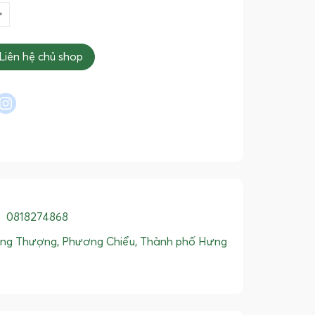
Liên hệ chủ shop
l
interest
instagram
:
0818274868
ng Thượng, Phương Chiểu, Thành phố Hưng