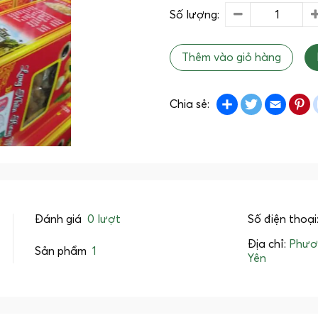
Số lượng:
Thêm vào giỏ hàng
Share
Twitter
Emai
P
Chia sẻ:
Đánh giá
0 lượt
Số điện thoại
Địa chỉ:
Phươ
Sản phẩm
1
Yên