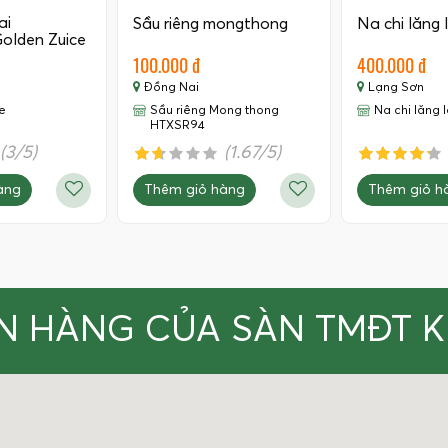
ai
Sầu riêng mongthong
Na chi lăng 
olden Zuice
100.000 đ
400.000 đ
Đồng Nai
Lạng Sơn
e
Sầu riêng Mong thong
Na chi lăng 
HTXSR94
(3/5)
(1.67/5)
àng
Thêm giỏ hàng
Thêm giỏ h
N HÀNG CỦA SÀN TMĐT 