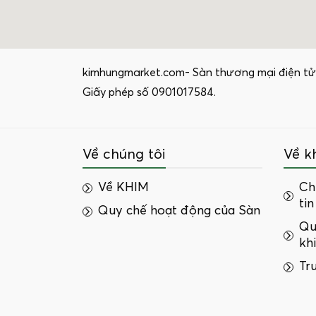
kimhungmarket.com- Sàn thương mại điện tử
Giấy phép số 0901017584.
Về chúng tôi
Về k
Về KHIM
Ch
tin
Quy chế hoạt động của Sàn
Qu
kh
Tr