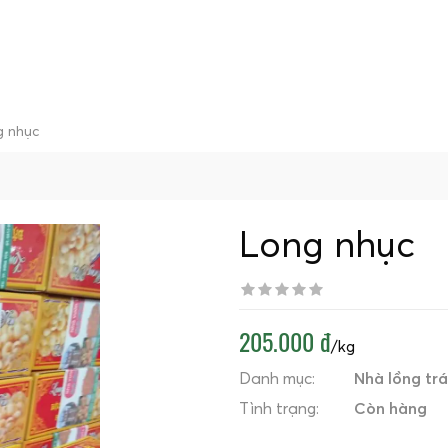
g nhục
Long nhục
205.000 đ
/kg
Danh mục:
Nhà lồng trá
Tình trạng:
Còn hàng