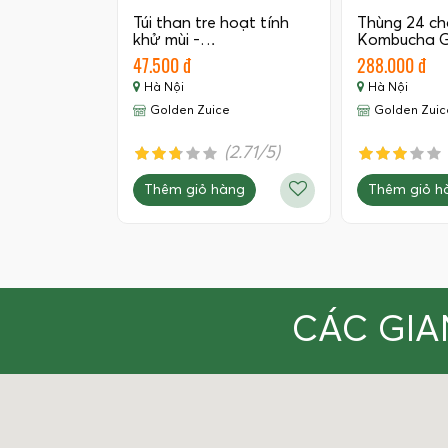
Túi than tre hoạt tính
Thùng 24 ch
khử mùi -…
Kombucha G
350 ML
47.500 đ
288.000 đ
Hà Nội
Hà Nội
Golden Zuice
Golden Zuic
(2.71/5)
Thêm giỏ hàng
Thêm giỏ h
CÁC GIA