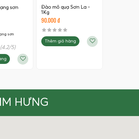
Đào mỏ quạ Sơn La -
lạng sơn
1Kg
90.000 đ
lạng sơn
Thêm giỏ hàng
(4.2/5)
àng
KIM HƯNG