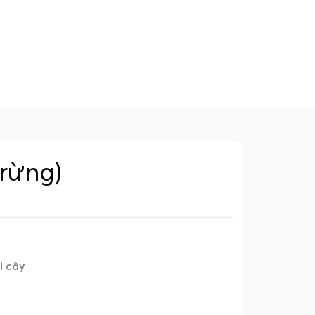
 rừng)
i cây