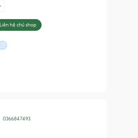
Liên hệ chủ shop
l
interest
instagram
:
0366847493