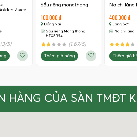
ai
Sầu riêng mongthong
Na chi lăng 
olden Zuice
100.000 đ
400.000 đ
Đồng Nai
Lạng Sơn
e
Sầu riêng Mong thong
Na chi lăng 
HTXSR94
(3/5)
(1.67/5)
àng
Thêm giỏ hàng
Thêm giỏ h
N HÀNG CỦA SÀN TMĐT 