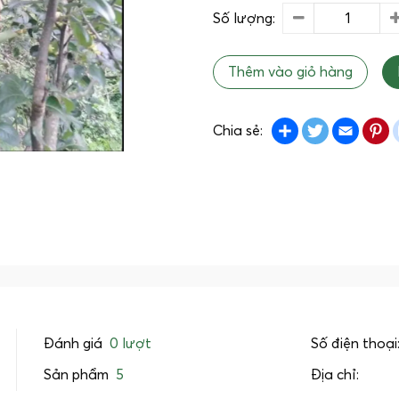
Số lượng:
Thêm vào giỏ hàng
Share
Twitter
Emai
P
Chia sẻ:
Đánh giá
0 lượt
Số điện thoại
Sản phẩm
5
Địa chỉ: