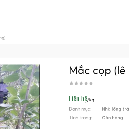
ng)
Mắc cọp (lê
Liên hệ
/kg
Danh mục:
Nhà lồng trá
Tình trạng:
Còn hàng