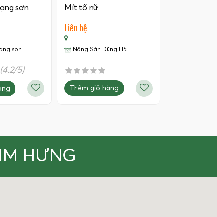
lạng sơn
Mít tố nữ
Liên hệ
lạng sơn
Nông Sản Dũng Hà
(4.2/5)
Thêm giỏ hàng
àng
KIM HƯNG