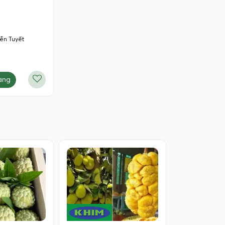
ễn Tuyết
àng