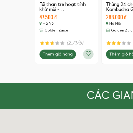
Túi than tre hoạt tính
Thùng 24 ch
khử mùi -…
Kombucha G
350 ML
47.500 đ
288.000 đ
Hà Nội
Hà Nội
Golden Zuice
Golden Zuic
(2.71/5)
Thêm giỏ hàng
Thêm giỏ h
CÁC GIA