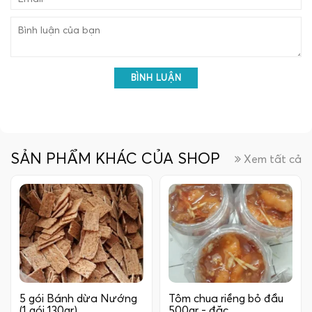
BÌNH LUẬN
SẢN PHẨM KHÁC CỦA SHOP
Xem tất cả
5 gói Bánh dừa Nướng
Tôm chua riềng bỏ đầu
(1 gói 130gr)…
500gr - đặc…