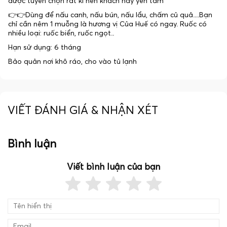
được tuyển chọn rất kĩ nên khách hãy yên tâm
👉👉Dùng để nấu canh, nấu bún, nấu lẩu, chấm củ quả....Bạn
chỉ cần nêm 1 muỗng là hương vị Của Huế có ngay. Ruốc có
nhiều loại: ruốc biển, ruốc ngọt..
Hạn sử dụng: 6 tháng
Bảo quản nơi khô ráo, cho vào tủ lạnh
VIẾT ĐÁNH GIÁ & NHẬN XÉT
Bình luận
Viết bình luận của bạn