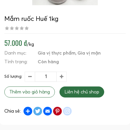
Mắm ruốc Huế 1kg
57.000 đ
/kg
Danh mục:
Gia vị thực phẩm
Gia vị mặn
Tình trạng:
Còn hàng
Số lượng:
Thêm vào giỏ hàng
Liên hệ chủ shop
Share
Twitter
Email
Pinterest
instagram
Chia sẻ: