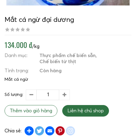
Mắt cá ngừ đại dương
134.000 đ
/kg
Danh mục:
Thực phẩm chế biến sẵn
Chế biến từ thịt
Tình trạng:
Còn hàng
Mắt cá ngừ
Số lượng:
Thêm vào giỏ hàng
Liên hệ chủ shop
Share
Twitter
Email
Pinterest
instagram
Chia sẻ: