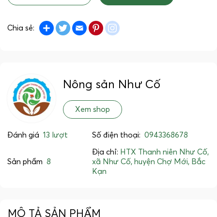
Share
Twitter
Email
Pinterest
instagram
Chia sẻ:
Nông sản Như Cố
Xem shop
Đánh giá
13 lượt
Số điện thoại:
0943368678
Địa chỉ:
HTX Thanh niên Như Cố,
Sản phẩm
8
xã Như Cố, huyện Chợ Mới, Bắc
Kạn
MÔ TẢ SẢN PHẨM