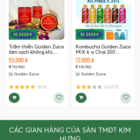
Trầm thiền Golden Zuice
Kombucha Golden Zuice
làm sạch không khí,…
MIX 6 vị Chai 350…
53.000 đ
72.000 đ
Hà Nội
Hà Nội
Golden Zuice
Golden Zuice
(5/5)
(2.67/5)
CÁC GIAN HÀNG CỦA SÀN TMĐT KIM
HƯNG