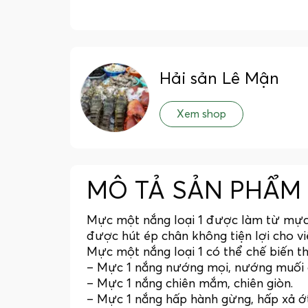
Hải sản Lê Mận
Xem shop
MÔ TẢ SẢN PHẨM
Mực một nắng loại 1 được làm từ mực 
được hút ép chân không tiện lợi cho v
Mực một nắng loại 1 có thể chế biến t
– Mực 1 nắng nướng mọi, nướng muối ớ
– Mực 1 nắng chiên mắm, chiên giòn.
– Mực 1 nắng hấp hành gừng, hấp xả ớt