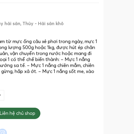
y hải sản
Thủy - Hải sản khô
m từ mực ống câu xẻ phơi trong ngày, mực 1
ọng lượng 500g hoặc 1kg, được hút ép chân
 quản, vận chuyển trong nước hoặc mang đi
ại 1 có thể chế biến thành: – Mực 1 nắng
ướng sa tế. – Mực 1 nắng chiên mắm, chiên
 gừng, hấp xả ớt. – Mực 1 nắng sốt me, xào
Liên hệ chủ shop
l
interest
instagram