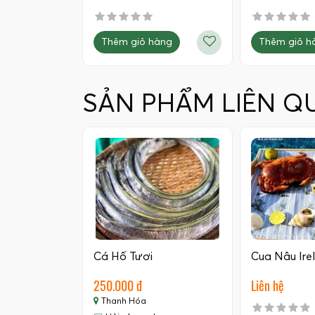
Thêm giỏ hàng
Thêm giỏ h
SẢN PHẨM LIÊN Q
Cá Hố Tươi
Cua Nâu Ire
250.000 đ
Liên hệ
Thanh Hóa