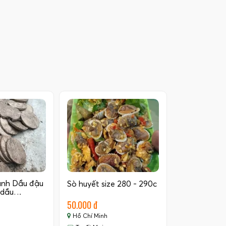
ánh Dầu đậu
Sò huyết size 280 - 290c
 dầu…
50.000 đ
Hồ Chí Minh