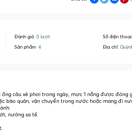
Đánh giá
0 lượt
Số điện thoại
Sản phẩm
4
Địa chỉ:
Quỳn
ống câu xẻ phơi trong ngày, mực 1 nắng được đóng g
iệc bảo quản, vận chuyển trong nước hoặc mang đi nư
hành:
t, nướng sa tế.
.