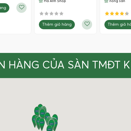
Hà Anh Shop
nông sản
àng
Thêm giỏ hàng
Thêm giỏ h
N HÀNG CỦA SÀN TMĐT 