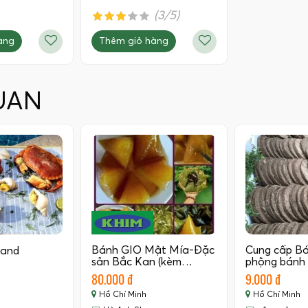
(3/5)
àng
Thêm giỏ hàng
UAN
Bánh GIO Mật Mía-Đặc
Cung cấp B
land
sản Bắc Kan (kèm…
phộng bánh
80.000 đ
9.000 đ
Hồ Chí Minh
Hồ Chí Minh