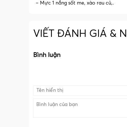
– Mực 1 nắng sốt me, xào rau củ,..
VIẾT ĐÁNH GIÁ & 
Bình luận