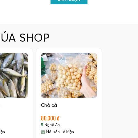
CỦA SHOP
i
Chả cá
80.000 đ
Nghệ An
Mận
Hải sản Lê Mận