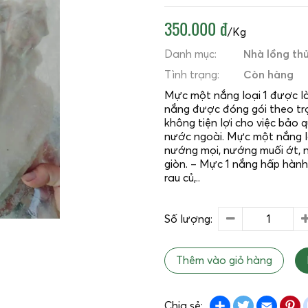
350.000 đ
/Kg
Danh mục:
Nhà lồng thủ
Tình trạng:
Còn hàng
Mực một nắng loại 1 được là
nắng được đóng gói theo tr
không tiện lợi cho việc bảo
nước ngoài. Mực một nắng lo
nướng mọi, nướng muối ớt, n
giòn. – Mực 1 nắng hấp hành
rau củ,..
Số lượng:
Thêm vào giỏ hàng
Share
Twitter
Emai
P
Chia sẻ: