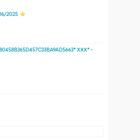
06/2025
680458B365D457C33BA9AD5663* ХХХ* -