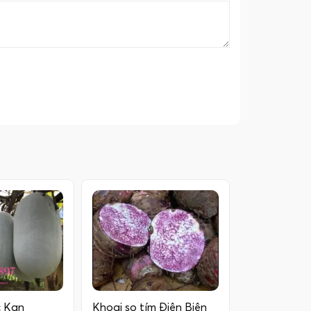
c Kan
Khoai sọ tím Điện Biên