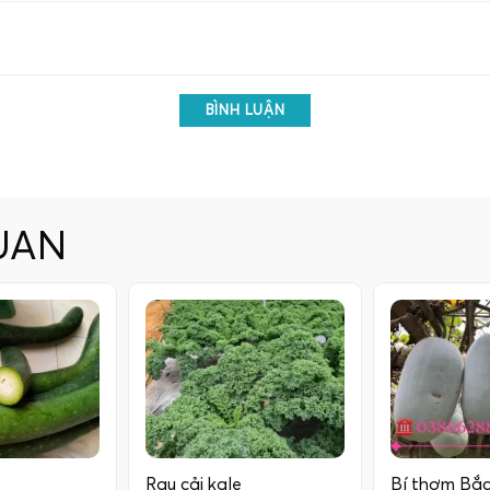
BÌNH LUẬN
UAN
Rau cải kale
Bí thơm Bắ