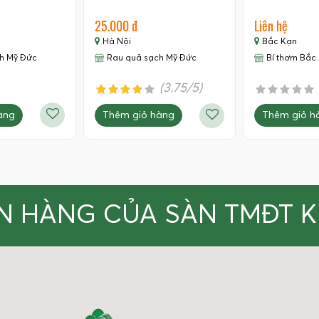
25.000 đ
Liên hệ
Hà Nội
Bắc Kạn
h Mỹ Đức
Rau quả sạch Mỹ Đức
Bí thơm Bắc
(3.75/5)
àng
Thêm giỏ h
Thêm giỏ hàng
N HÀNG CỦA SÀN TMĐT 