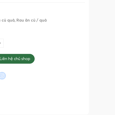
u củ quả
Rau ăn củ / quả
Liên hệ chủ shop
l
interest
instagram