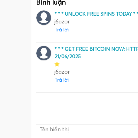
Bình luận
* * *
UNLOCK FREE SPINS TODAY
* 
j6azor
Trả lời
* * * GET FREE BITCOIN NOW: HT
21/06/2025
j6azor
Trả lời