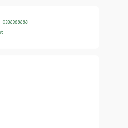
:
0338388888
ạt