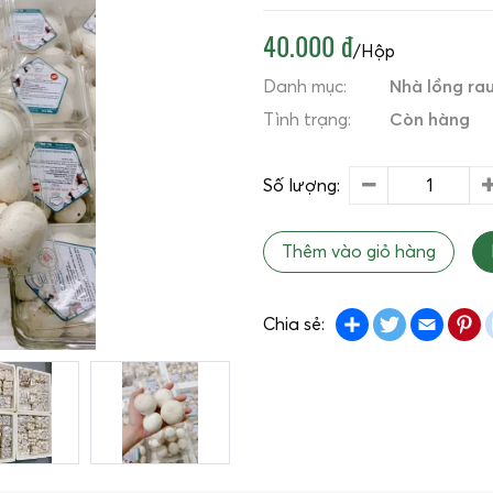
40.000 đ
/Hộp
Danh mục:
Nhà lồng ra
Tình trạng:
Còn hàng
Số lượng:
Thêm vào giỏ hàng
Share
Twitter
Emai
P
Chia sẻ: