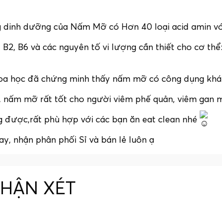
dinh dưỡng của Nấm Mỡ có Hơn 40 loại acid amin với 
, B2, B6 và các nguyên tố vi lượng cần thiết cho cơ thể
a học đã chứng minh thấy nấm mỡ có công dụng kháng
 nấm mỡ rất tốt cho người viêm phế quản, viêm gan mãn
g được,rất phù hợp với các bạn ăn eat clean nhé
y, nhận phân phối Sỉ và bán lẻ luôn ạ
NHẬN XÉT