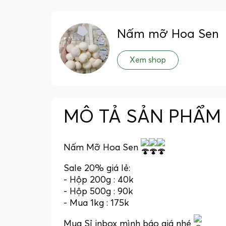
Nấm mỡ Hoa Sen
Xem shop
MÔ TẢ SẢN PHẨM
Nấm Mỡ Hoa Sen
Sale 20% giá lẻ:
- Hộp 200g : 40k
- Hộp 500g : 90k
- Mua 1kg : 175k
Mua Sỉ inbox mình báo giá nhé