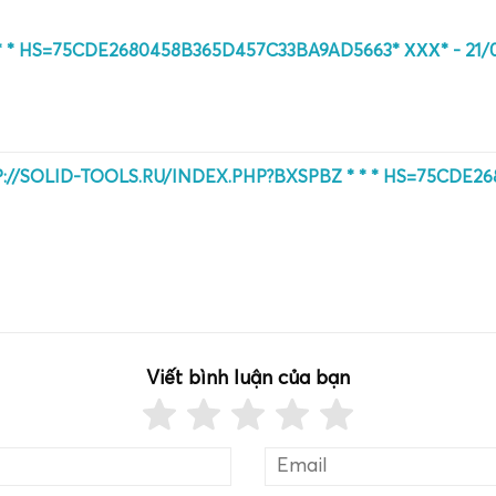
* * HS=75CDE2680458B365D457C33BA9AD5663* ХХХ* -
21/
TP://SOLID-TOOLS.RU/INDEX.PHP?BXSPBZ * * * HS=75CDE2
Viết bình luận của bạn