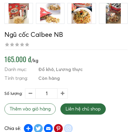
Ngũ cốc Calbee NB
165.000 đ
/kg
Danh mục:
Đồ khô
Lương thực
Tình trạng:
Còn hàng
Số lượng:
Thêm vào giỏ hàng
Liên hệ chủ shop
Share
Twitter
Email
Pinterest
instagram
Chia sẻ: