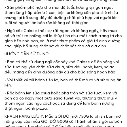
• Sản phẩm phù hợp cho mọi độ tuổi, hương vị ngon ngọt
thơm lừng hấp dẫn trẻ con, tiện lợi không cần pha chế nhiều
nhưng lại bổ sung đầy đủ dưỡng chất phù hợp với người lớn
tuổi và người lớn bận rộn không có thời gian
• Ngũ cốc Calbee thật sự rất ngon và không ngấy, hãy mua
nó và trút ra những cái lọ thủy tinh như một cách trang trí cho
gian bếp nhà bạn, và là một thực phẩm có giá trị dinh dưỡng
cao, giúp bổ sung chất sơ và chất sắt cho cả gia đình
HƯỚNG DẪN SỬ DỤNG:
• Bạn có thể sử dụng ngũ cốc sấy khô Calbee để ăn sáng với
sữa tươi nguyên chất, sữa chua, sữa đậu nành, kem, salad
đều mang đến dinh dưỡng đầy đủ cho bữa sáng hoàn hảo.
• Với thiết kế túi bánh tiện lợi, bạn có thể mở ra và sử dụng ăn
liền.
• Rắc bánh lên sữa chua hoặc pha trộn với sữa tươi, kem và
bạn đã có ngay một bữa sáng tuyệt vời, thưởng thức mùi vị
thơm ngon của ngũ cốc,hoặc sử dụng để làm bánh nướng
thật ngon, bánh pizza.
KHÁCH HÀNG LƯU Ý: Mẫu GÓI ĐỎ mới 750G là phiên bản mới
nâng cấp của mẫu GÓI ĐỎ 800G cũ Thành phần 2 gói cơ bản
giống nhau, tuy nhiên có 2 điểm hãng mới nâng cấp trong