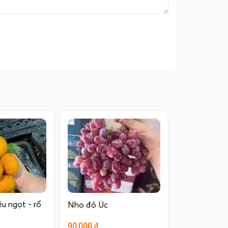
êu ngọt - rổ
Nho đỏ Úc
90.000 đ