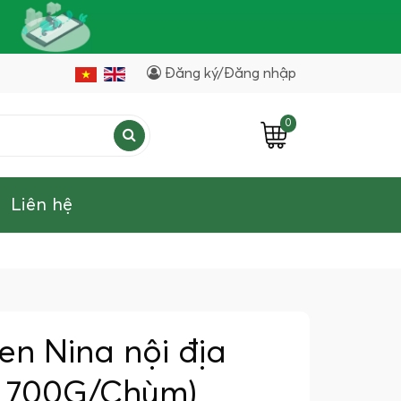
Đăng ký/Đăng nhập
0
Liên hệ
n Nina nội địa
- 700G/Chùm)