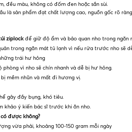
, đều màu, không có đốm đen hoặc sần sùi.
đầu là sản phẩm đạt chất lượng cao, nguồn gốc rõ ràng
túi ziplock
để giữ độ ẩm và bảo quan nho trong ngăn 
ản trong ngăn mát tủ lạnh vì nếu rửa trước nho sẽ dễ 
những trái hư hỏng
 phòng vì nho sẽ chín nhanh và dễ bị hư hỏng.
 bị mềm nhũn và mất đi hương vị.
thể gây đầy bụng, khó tiêu.
 khảo ý kiến bác sĩ trước khi ăn nho.
o có được không?
lượng vừa phải, khoảng 100-150 gram mỗi ngày