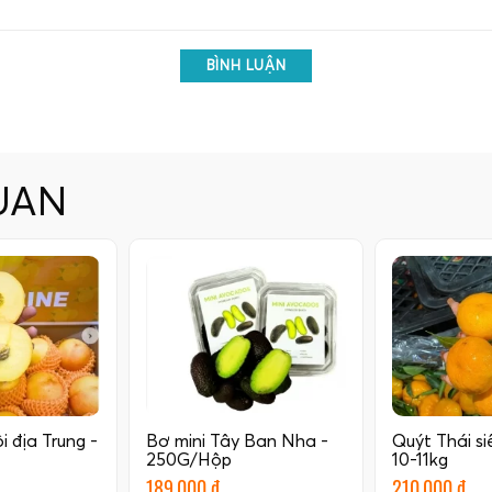
BÌNH LUẬN
UAN
 địa Trung -
Bơ mini Tây Ban Nha -
Quýt Thái si
250G/Hộp
10-11kg
189.000 đ
210.000 đ