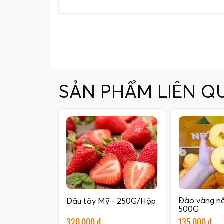
SẢN PHẨM LIÊN Q
Đào vàng nội
Dâu tây Mỹ - 250G/Hộp
500G
320.000 đ
135.000 đ