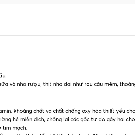
ẩu.
sữa và nho rượu, thịt nho dai như rau câu mềm, thoản
in, khoáng chất và chất chống oxy hóa thiết yếu cho c
ường hệ miễn dịch, chống lại các gốc tự do gây hại cho
o tim mạch.