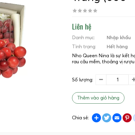
Liên hệ
Danh mục:
Nhập khẩu
Tình trạng:
Hết hàng
Nho Queen Nina là sự kết hợ
rau câu mềm, thoảng vị rượu
Số lượng:
Thêm vào giỏ hàng
Share
Twitter
Emai
P
Chia sẻ: