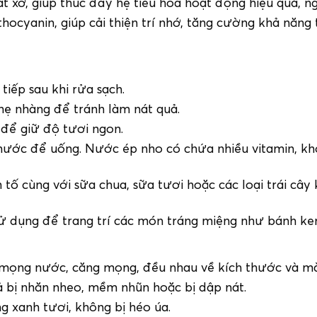
 xơ, giúp thúc đẩy hệ tiêu hóa hoạt động hiệu quả, n
cyanin, giúp cải thiện trí nhớ, tăng cường khả năng t
iếp sau khi rửa sạch.
ẹ nhàng để tránh làm nát quả.
 để giữ độ tươi ngon.
ước để uống. Nước ép nho có chứa nhiều vitamin, kho
tố cùng với sữa chua, sữa tươi hoặc các loại trái câ
dụng để trang trí các món tráng miệng như bánh kem,
ọng nước, căng mọng, đều nhau về kích thước và mà
 bị nhăn nheo, mềm nhũn hoặc bị dập nát.
 xanh tươi, không bị héo úa.