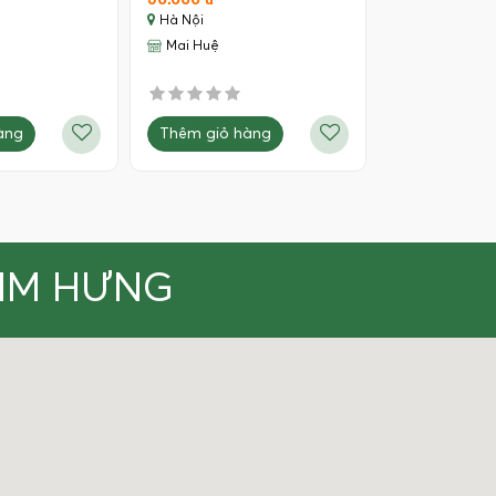
Hà Nội
Mai Huệ
àng
Thêm giỏ hàng
KIM HƯNG