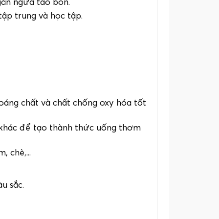
găn ngừa táo bón.
ập trung và học tập.
áng chất và chất chống oxy hóa tốt
y khác để tạo thành thức uống thơm
 chè,...
u sắc.