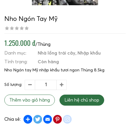
Nho Ngón Tay Mỹ
1.250.000 đ
/Thùng
Danh mục:
Nhà lồng trái cây
Nhập khẩu
Tình trạng:
Còn hàng
Nho Ngón tay Mỹ nhập khẩu tươi ngon Thùng 8.5kg
Số lượng:
Thêm vào giỏ hàng
Liên hệ chủ shop
Share
Twitter
Email
Pinterest
instagram
Chia sẻ: