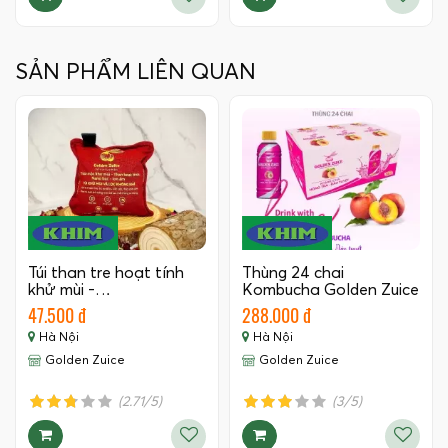
SẢN PHẨM LIÊN QUAN
Túi than tre hoạt tính
Thùng 24 chai
khử mùi -…
Kombucha Golden Zuice
350 ML
47.500 đ
288.000 đ
Hà Nội
Hà Nội
Golden Zuice
Golden Zuice
(2.71/5)
(3/5)