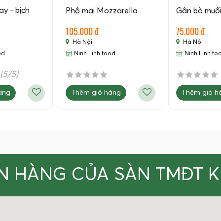
y - bịch
Phô mai Mozzarella
Gân bò muối 
105.000 đ
75.000 đ
Hà Nội
Hà Nội
od
Ninh Linh food
Ninh Linh fo
(5/5)
Thêm giỏ hàng
Thêm giỏ h
àng
N HÀNG CỦA SÀN TMĐT 