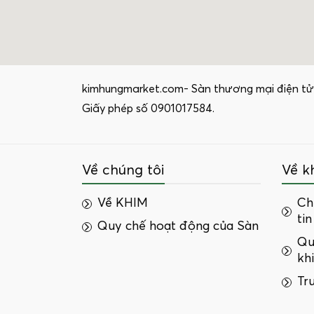
kimhungmarket.com- Sàn thương mại điện tử
Giấy phép số 0901017584.
Về chúng tôi
Về k
Về KHIM
Ch
tin
Quy chế hoạt động của Sàn
Qu
kh
Tr