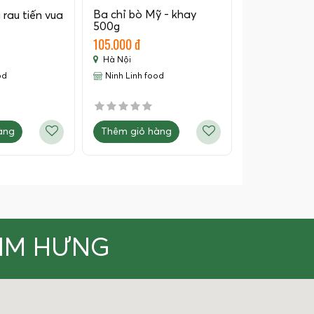
Ba chỉ bò Mỹ - khay
rau tiến vua
500g
105.000 đ
Hà Nội
od
Ninh Linh food
àng
Thêm giỏ hàng
KIM HƯNG