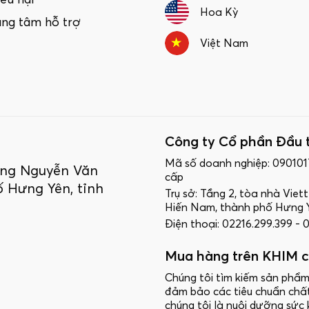
iếu nại
Hoa Kỳ
ung tâm hỗ trợ
Việt Nam
Công ty Cổ phần Đầu 
Mã số doanh nghiệp: 09010
ường Nguyễn Văn
cấp
 Hưng Yên, tỉnh
Trụ sở: Tầng 2, tòa nhà Vie
Hiến Nam, thành phố Hưng Y
Điện thoại: 02216.299.399 -
Mua hàng trên KHIM c
Chúng tôi tìm kiếm sản phẩm
đảm bảo các tiêu chuẩn chấ
chúng tôi là nuôi dưỡng sức 