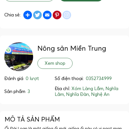
Share
Twitter
Email
Pinterest
instagram
Chia sẻ:
Nông sản Miền Trung
Xem shop
Đánh giá
0 lượt
Số điện thoại:
0352734999
Địa chỉ:
Xóm Làng Lầm, Nghĩa
Sản phẩm
3
Lâm, Nghĩa Đàn, Nghệ An
MÔ TẢ SẢN PHẨM
Ổi Đài Loan là một giống ổi mới, giống ổi này có vị ngọt man