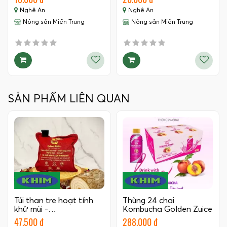
Nghệ An
Nghệ An
Nông sản Miền Trung
Nông sản Miền Trung
SẢN PHẨM LIÊN QUAN
Túi than tre hoạt tính
Thùng 24 chai
khử mùi -…
Kombucha Golden Zuice
350 ML
47.500 đ
288.000 đ