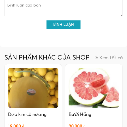
BÌNH LUẬN
SẢN PHẨM KHÁC CỦA SHOP
Xem tất cả
Dưa kim cô nương
Bưởi Hồng
18.000 đ
20.000 đ