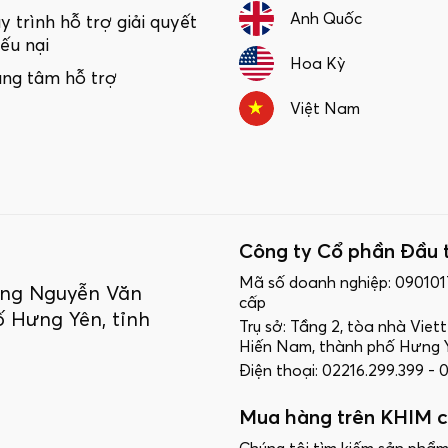
Anh Quốc
y trình hỗ trợ giải quyết
iếu nại
Hoa Kỳ
ung tâm hỗ trợ
Việt Nam
Công ty Cổ phần Đầu 
Mã số doanh nghiệp: 09010
ường Nguyễn Văn
cấp
 Hưng Yên, tỉnh
Trụ sở: Tầng 2, tòa nhà Vie
Hiến Nam, thành phố Hưng Y
Điện thoại: 02216.299.399 -
Mua hàng trên KHIM c