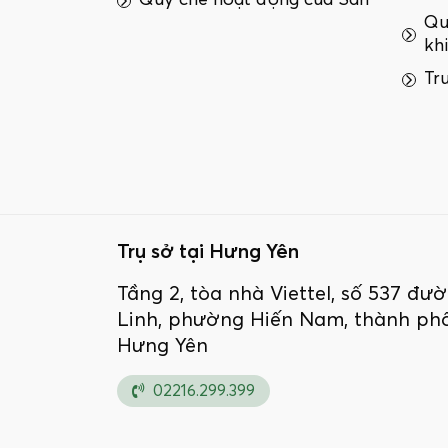
Quy chế hoạt động của Sàn
Qu
kh
Tr
Trụ sở tại Hưng Yên
Tầng 2, tòa nhà Viettel, số 537 đ
Linh, phường Hiến Nam, thành phố
Hưng Yên
02216.299.399