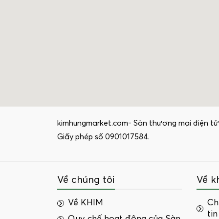
kimhungmarket.com- Sàn thương mại điện tử
Giấy phép số 0901017584.
Về chúng tôi
Về k
Về KHIM
Ch
tin