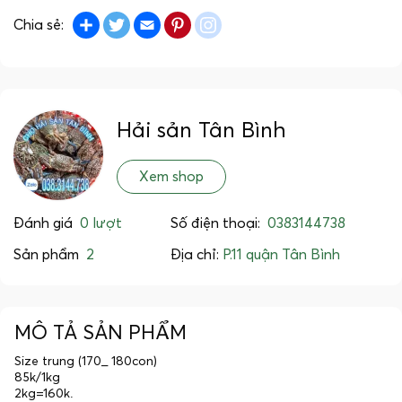
Share
Twitter
Email
Pinterest
instagram
Chia sẻ:
Hải sản Tân Bình
Xem shop
Đánh giá
0 lượt
Số điện thoại:
0383144738
Sản phẩm
2
Địa chỉ:
P.11 quận Tân Bình
MÔ TẢ SẢN PHẨM
Size trung (170_ 180con)
85k/1kg
2kg=160k.