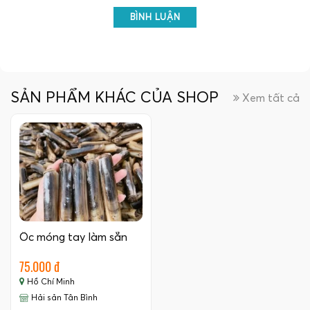
BÌNH LUẬN
SẢN PHẨM KHÁC CỦA SHOP
Xem tất cả
Ốc móng tay làm sẵn
75.000 đ
Hồ Chí Minh
Hải sản Tân Bình