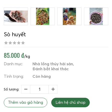
Sò huyết
85.000 đ
/kg
Danh mục:
Nhà lồng thủy hải sản
Đánh bắt khai thác
Tình trạng:
Còn hàng
Số lượng:
Thêm vào giỏ hàng
Liên hệ chủ shop