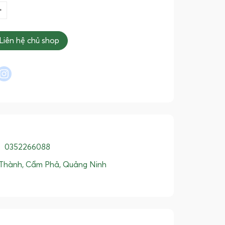
Liên hệ chủ shop
l
interest
instagram
:
0352266088
Thành, Cẩm Phả, Quảng Ninh