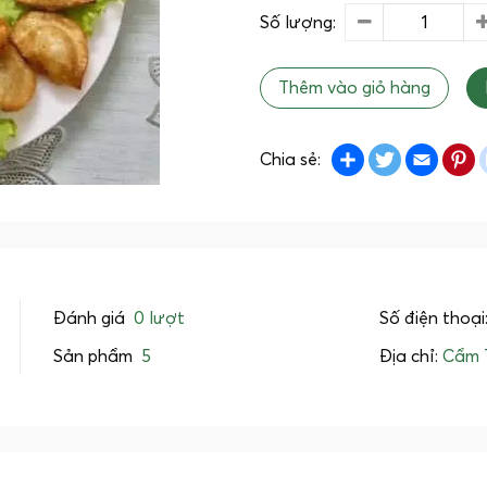
Số lượng:
Thêm vào giỏ hàng
Share
Twitter
Emai
P
Chia sẻ:
Đánh giá
0 lượt
Số điện thoại
Sản phẩm
5
Địa chỉ:
Cẩm 