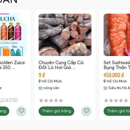
UAN
olden Zuice
Chuyên Cung Cấp Củi
Set Sushisas
ai 350…
Đốt Lò Hơi Giá…
Bụng Thân T
Nauy…
9 đ
450.000 đ
Hồ Chí Minh
Hồ Chí Minh
e
nông sản
Siêu thị Hà 
(2.67/5)
Thêm giỏ hàng
Thêm giỏ h
àng