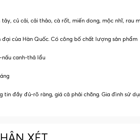
tây, củ cải, cải thảo, cà rốt, miến dong, mộc nhĩ, rau m
 đại của Hàn Quốc. Có công bố chất lượng sản phẩm
-nấu canh-thả lẩu
háng
tin đầy đủ-rõ ràng, giá cả phải chăng. Gia đình sử d
NHẬN XÉT