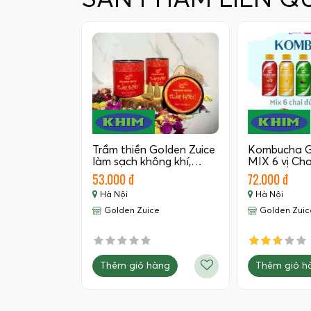
SẢN PHẨM LIÊN Q
Trầm thiền Golden Zuice
Kombucha G
làm sạch không khí,…
MIX 6 vị Ch
53.000 đ
72.000 đ
Hà Nội
Hà Nội
Golden Zuice
Golden Zuic
Thêm giỏ hàng
Thêm giỏ h