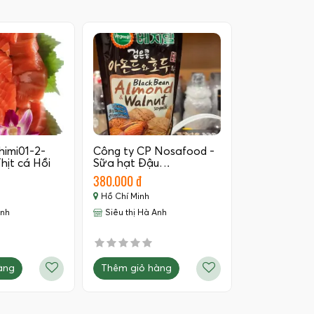
himi01-2-
Công ty CP Nosafood -
hịt cá Hồi
Sữa hạt Đậu…
380.000 đ
Hồ Chí Minh
Anh
Siêu thị Hà Anh
àng
Thêm giỏ hàng