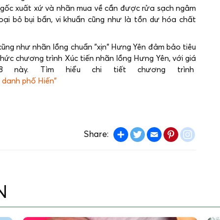
n gốc xuất xứ và nhãn mua về cần được rửa sạch ngâm
ại bỏ bụi bẩn, vi khuẩn cũng như là tồn dư hóa chất
ũng như nhãn lồng chuẩn "xịn" Hưng Yên đảm bảo tiêu
hức chương trình Xúc tiến nhãn lồng Hưng Yên, với giá
 này. Tìm hiểu chi tiết chương trình
ứ danh phố Hiến"
Share
Twitter
Email
Pinterest
insta
Share:
N