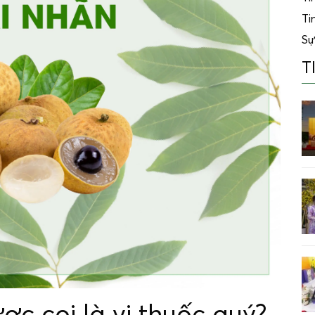
Ti
Sự
T