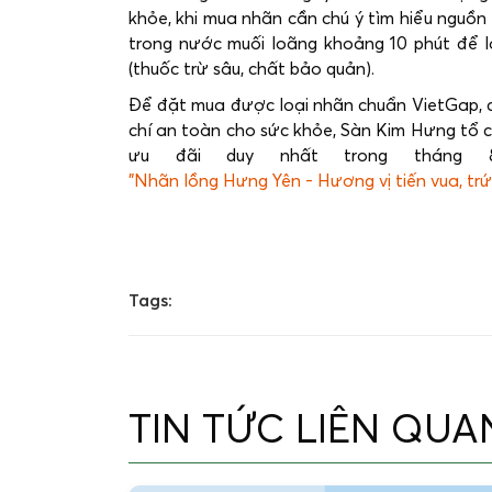
khỏe, khi mua nhãn cần chú ý tìm hiểu nguồ
trong nước muối loãng khoảng 10 phút để lo
(thuốc trừ sâu, chất bảo quản).
Để đặt mua được loại nhãn chuẩn VietGap, c
chí an toàn cho sức khỏe, Sàn Kim Hưng tổ c
ưu đãi duy nhất trong tháng 8
"Nhãn lồng Hưng Yên - Hương vị tiến vua, tr
Tags:
TIN TỨC LIÊN QUA