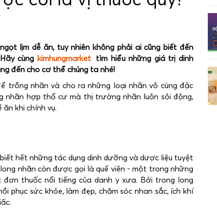
ợc coi là vị thuốc quý?
 ngọt lịm dễ ăn, tuy nhiên không phải ai cũng biết đến
. Hãy cùng
kimhungmarket
tìm hiểu những giá trị dinh
ng đến cho cơ thể chúng ta nhé!
ể trồng nhãn và cho ra những loại nhãn vô cùng đặc
ng nhãn hợp thổ cư mà thị trường nhãn luôn sôi động,
 ăn khi chính vụ.
iết hết những tác dụng dinh dưỡng và dược liệu tuyệt
, long nhãn còn được gọi là quế viên - một trong những
 đơn thuốc nổi tiếng của danh y xưa. Bởi trong long
i phục sức khỏe, làm đẹp, chăm sóc nhan sắc, ích khí
iấc.