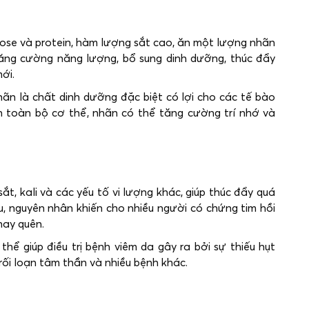
crose và protein, hàm lượng sắt cao, ăn một lượng nhãn
ăng cường năng lượng, bổ sung dinh dưỡng, thúc đẩy
ới.
ãn là chất dinh dưỡng đặc biệt có lợi cho các tế bào
ên toàn bộ cơ thể, nhãn có thể tăng cường trí nhớ và
ắt, kali và các yếu tố vi lượng khác, giúp thúc đẩy quá
áu, nguyên nhân khiến cho nhiều người có chứng tim hồi
hay quên.
thể giúp điều trị bệnh viêm da gây ra bởi sự thiếu hụt
 rối loạn tâm thần và nhiều bệnh khác.