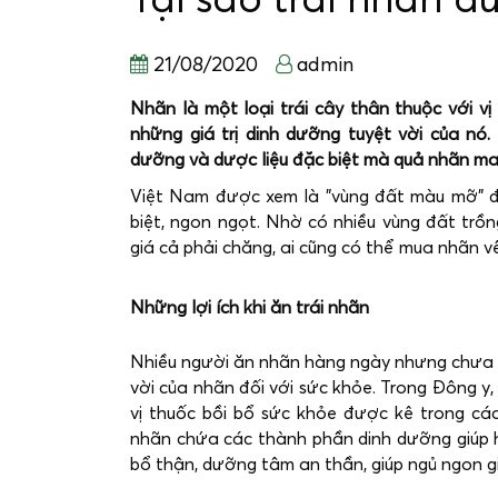
Tại sao trái nhãn đư
21/08/2020
admin
Nhãn là một loại trái cây thân thuộc với vị
những giá trị dinh dưỡng tuyệt vời của nó
dưỡng và dược liệu đặc biệt mà quả nhãn ma
Việt Nam được xem là "vùng đất màu mỡ" đ
biệt, ngon ngọt. Nhờ có nhiều vùng đất trồ
giá cả phải chăng, ai cũng có thể mua nhãn về
Những lợi ích khi ăn trái nhãn
Nhiều người ăn nhãn hàng ngày nhưng chưa b
vời của nhãn đối với sức khỏe. Trong Đông y
vị thuốc bồi bổ sức khỏe được kê trong các
nhãn chứa các thành phần dinh dưỡng giúp hồ
bổ thận, dưỡng tâm an thần, giúp ngủ ngon g