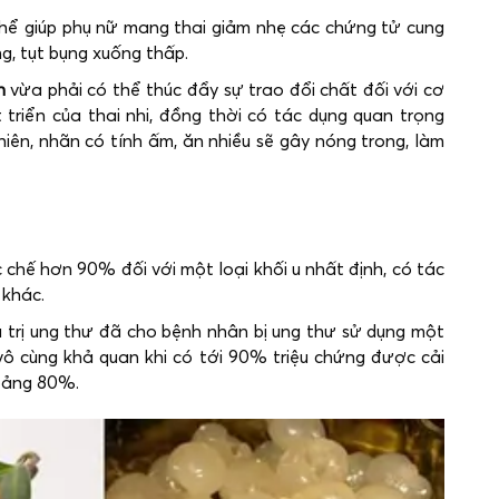
thể giúp phụ nữ mang thai giảm nhẹ các chứng tử cung
g, tụt bụng xuống thấp.
n
vừa phải có thể thúc đẩy sự trao đổi chất đối với cơ
triển của thai nhi, đồng thời có tác dụng quan trọng
nhiên, nhãn có tính ấm, ăn nhiều sẽ gây nóng trong, làm
c chế hơn 90% đối với một loại khối u nhất định, có tác
 khác.
 trị ung thư đã cho bệnh nhân bị ung thư sử dụng một
ô cùng khả quan khi có tới 90% triệu chứng được cải
hoảng 80%.