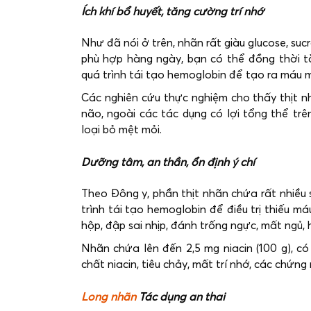
Ích khí bổ huyết, tăng cường trí nhớ
Như đã nói ở trên, nhãn rất giàu glucose, su
phù hợp hàng ngày, bạn có thể đồng thời t
quá trình tái tạo hemoglobin để tạo ra máu m
Các nghiên cứu thực nghiệm cho thấy thịt nh
não, ngoài các tác dụng có lợi tổng thể tr
loại bỏ mệt mỏi.
Dưỡng tâm, an thần, ổn định ý chí
Theo Đông y, phần thịt nhãn chứa rất nhiều s
trình tái tạo hemoglobin để điều trị thiếu m
hộp, đập sai nhịp, đánh trống ngực, mất ngủ, 
Nhãn chứa lên đến 2,5 mg niacin (100 g), có 
chất niacin, tiêu chảy, mất trí nhớ, các chứng
Long nhãn
Tác dụng an thai