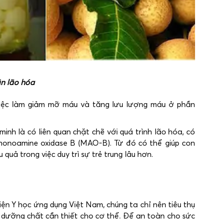
ãn lão hóa
 việc làm giảm mỡ máu và tăng lưu lượng máu ở phần
inh là có liên quan chặt chẽ với quá trình lão hóa, có
monoamine oxidase B (MAO-B). Từ đó có thể giúp con
 quả trong việc duy trì sự trẻ trung lâu hơn.
n Y học ứng dụng Việt Nam, chúng ta chỉ nên tiêu thụ
ưỡng chất cần thiết cho cơ thể. Để an toàn cho sức