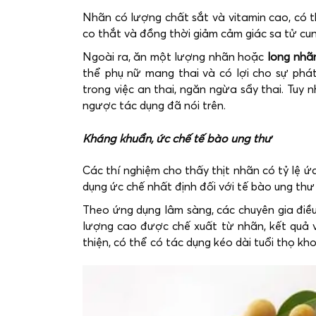
Nhãn có lượng chất sắt và vitamin cao, có 
co thắt và đồng thời giảm cảm giác sa tử cun
Ngoài ra, ăn một lượng nhãn hoặc
long nhã
thể phụ nữ mang thai và có lợi cho sự phát 
trong việc an thai, ngăn ngừa sẩy thai. Tuy 
ngược tác dụng đã nói trên.
Kháng khuẩn, ức chế tế bào ung thư
Các thí nghiệm cho thấy thịt nhãn có tỷ lệ ứ
dụng ức chế nhất định đối với tế bào ung thư
Theo ứng dụng lâm sàng, các chuyên gia điều
lượng cao được chế xuất từ nhãn, kết quả v
thiện, có thể có tác dụng kéo dài tuổi thọ k