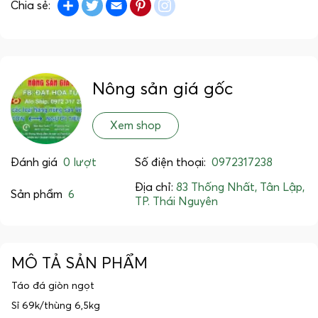
Share
Twitter
Email
Pinterest
instagram
Chia sẻ:
Nông sản giá gốc
Xem shop
Đánh giá
0 lượt
Số điện thoại:
0972317238
Địa chỉ:
83 Thống Nhất, Tân Lập,
Sản phẩm
6
TP. Thái Nguyên
MÔ TẢ SẢN PHẨM
Táo đá giòn ngọt
Sỉ 69k/thùng 6,5kg