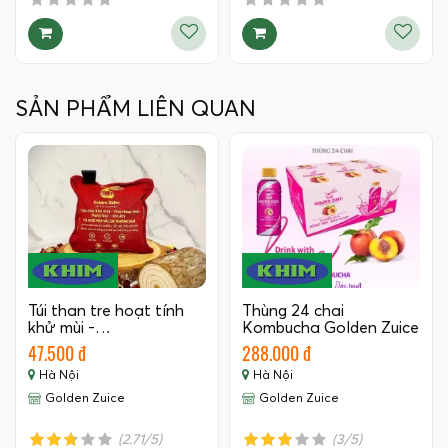
SẢN PHẨM LIÊN QUAN
Túi than tre hoạt tính
Thùng 24 chai
khử mùi -…
Kombucha Golden Zuice
350 ML
47.500 đ
288.000 đ
Hà Nội
Hà Nội
Golden Zuice
Golden Zuice
(2.71/5)
(3/5)