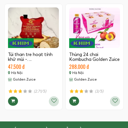
Túi than tre hoạt tính
Thùng 24 chai
khử mùi -…
Kombucha Golden Zuice
350 ML
47.500 đ
288.000 đ
Hà Nội
Hà Nội
Golden Zuice
Golden Zuice
(2.71/5)
(3/5)