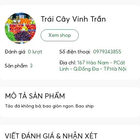
Trái Cây Vinh Trần
Xem shop
Đánh giá
0 lượt
Số điện thoại:
0979343855
Địa chỉ:
167 Hào Nam - P.Cát
Sản phẩm
3
Linh - Q.Đống Đa - TP.Hà Nội
MÔ TẢ SẢN PHẨM
Táo đá không bở, bao giòn ngon. Bao ship
VIẾT ĐÁNH GIÁ & NHẬN XÉT