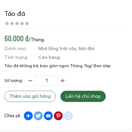
Táo đá
60.000 đ
/Thùng
Danh mục:
Nhà lồng trái cây
Nội địa
Tình trạng:
Còn hàng
Táo đá không bở, bao giòn ngon Thùng 7kg/ Bao ship
Số lượng:
Thêm vào giỏ hàng
Liên hệ chủ shop
Share
Twitter
Email
Pinterest
instagram
Chia sẻ: