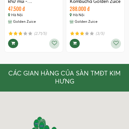
khử mùi -…
Kombucha Golden Zuice
350 ML
47.500 đ
288.000 đ
Hà Nội
Hà Nội
Golden Zuice
Golden Zuice
(2.71/5)
(3/5)
CÁC GIAN HÀNG CỦA SÀN TMĐT KIM
HƯNG