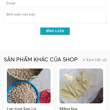
BÌNH LUẬN
SẢN PHẨM KHÁC CỦA SHOP
Xem tất cả
Lạc tươi Sơn La
Măng lứa