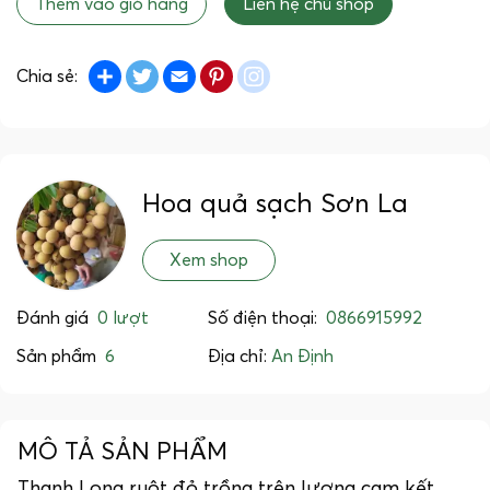
Thêm vào giỏ hàng
Liên hệ chủ shop
Share
Twitter
Email
Pinterest
instagram
Chia sẻ:
Hoa quả sạch Sơn La
Xem shop
Đánh giá
0 lượt
Số điện thoại:
0866915992
Sản phẩm
6
Địa chỉ:
An Định
MÔ TẢ SẢN PHẨM
Thanh Long ruột đỏ trồng trên lương cam kết