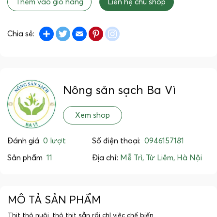
Thêm vào giỏ hàng
Liên hệ chủ shop
Share
Twitter
Email
Pinterest
instagram
Chia sẻ:
Nông sản sạch Ba Vì
Xem shop
Đánh giá
0 lượt
Số điện thoại:
0946157181
Sản phẩm
11
Địa chỉ:
Mễ Trì, Từ Liêm, Hà Nội
MÔ TẢ SẢN PHẨM
Thịt thỏ nuôi, thỏ thịt sẵn rồi chỉ việc chế biến.