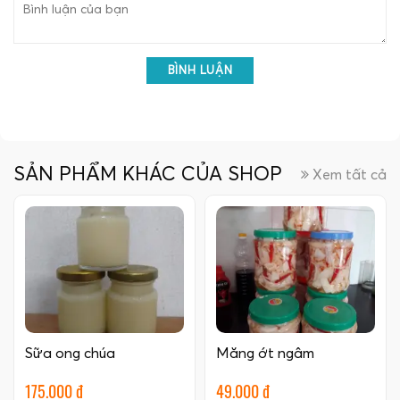
BÌNH LUẬN
SẢN PHẨM KHÁC CỦA SHOP
Xem tất cả
Sữa ong chúa
Măng ớt ngâm
175.000 đ
49.000 đ