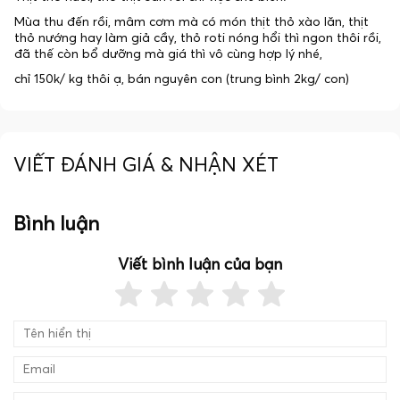
Mùa thu đến rồi, mâm cơm mà có món thịt thỏ xào lăn, thịt
thỏ nướng hay làm giả cầy, thỏ roti nóng hổi thì ngon thôi rồi,
đã thế còn bổ dưỡng mà giá thì vô cùng hợp lý nhé,
chỉ 150k/ kg thôi ạ, bán nguyên con (trung bình 2kg/ con)
VIẾT ĐÁNH GIÁ & NHẬN XÉT
Bình luận
Viết bình luận của bạn